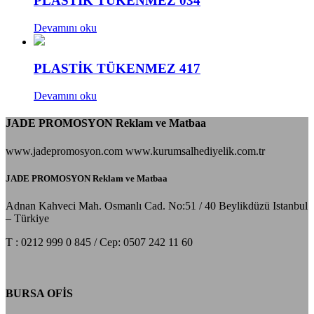
PLASTİK TÜKENMEZ 034
Devamını oku
PLASTİK TÜKENMEZ 417
Devamını oku
JADE PROMOSYON Reklam ve Matbaa
www.jadepromosyon.com www.kurumsalhediyelik.com.tr
JADE PROMOSYON Reklam ve Matbaa
Adnan Kahveci Mah. Osmanlı Cad. No:51 / 40 Beylikdüzü Istanbul
– Türkiye
T : 0212 999 0 845 / Cep: 0507 242 11 60
BURSA OFİS