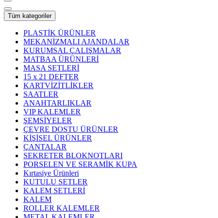
Tüm kategoriler
PLASTİK ÜRÜNLER
MEKANİZMALI AJANDALAR
KURUMSAL ÇALIŞMALAR
MATBAA ÜRÜNLERİ
MASA SETLERİ
15 x 21 DEFTER
KARTVİZİTLİKLER
SAATLER
ANAHTARLIKLAR
VIP KALEMLER
ŞEMSİYELER
ÇEVRE DOSTU ÜRÜNLER
KİŞİSEL ÜRÜNLER
ÇANTALAR
SEKRETER BLOKNOTLARI
PORSELEN VE SERAMİK KUPA
Kırtasiye Ürünleri
KUTULU SETLER
KALEM SETLERİ
KALEM
ROLLER KALEMLER
METAL KALEMLER