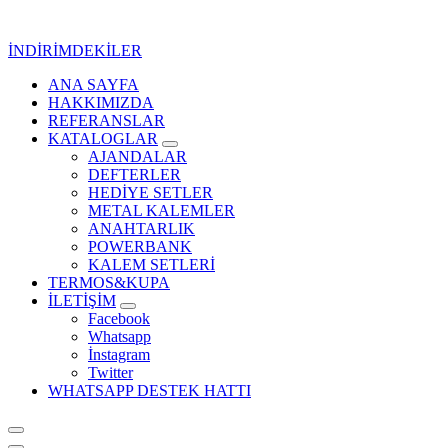
İçeriğe
geç
İNDİRİMDEKİLER
ANA SAYFA
Kurumsal Promosyon-Hediyelik
HAKKIMIZDA
REFERANSLAR
KATALOGLAR
AJANDALAR
DEFTERLER
HEDİYE SETLER
METAL KALEMLER
ANAHTARLIK
POWERBANK
KALEM SETLERİ
TERMOS&KUPA
İLETİŞİM
Facebook
Whatsapp
İnstagram
Twitter
WHATSAPP DESTEK HATTI
Kurumsal Promosyon-Hediyelik