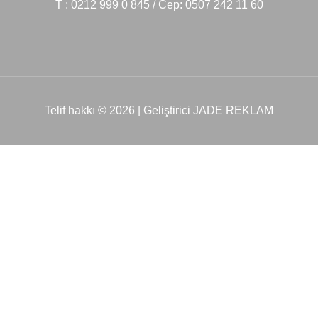
T : 0212 999 0 845 / Cep: 0507 242 11 60
Telif hakkı © 2026 | Geliştirici JADE REKLAM