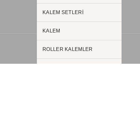
www.kurumsalhediyelik.com.tr
KALEM SETLERİ
KALEM
ROLLER KALEMLER
METAL KALEMLER
PLASTİK KALEMLER
FONKSİYONEL KALEMLER
AJANDALAR