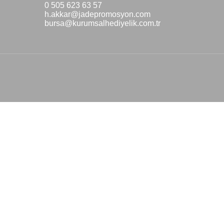
0 505 623 63 57
h.akkar@jadepromosyon.com
bursa@kurumsalhediyelik.com.tr