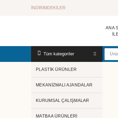
İçeriğe
İNDİRİMDEKİLER
geç
ANA 
İL
Kurumsal Promosyon-Hediyelik
Tüm kategoriler
PLASTİK ÜRÜNLER
MEKANİZMALI AJANDALAR
KURUMSAL ÇALIŞMALAR
MATBAA ÜRÜNLERİ