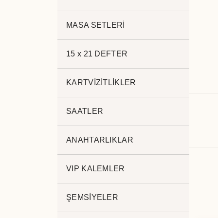
MASA SETLERİ
15 x 21 DEFTER
KARTVİZİTLİKLER
Açıklama
SAATLER
.
ANAHTARLIKLAR
VIP KALEMLER
ŞEMSİYELER