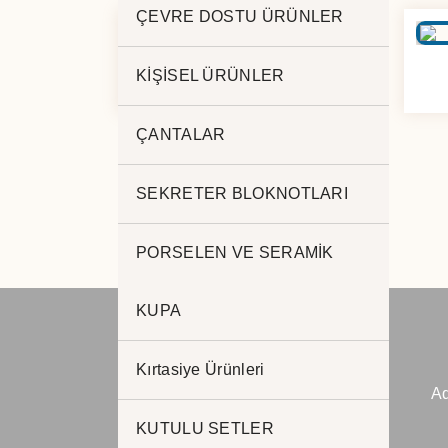
ÇEVRE DOSTU ÜRÜNLER
PLASTİK TÜKENMEZ 414
KİŞİSEL ÜRÜNLER
ÇANTALAR
SEKRETER BLOKNOTLARI
PORSELEN VE SERAMİK
KUPA
Kırtasiye Ürünleri
JADE PROMOSYON
Ad
Reklam ve Matbaa
KUTULU SETLER
www.jadepromosyon.com