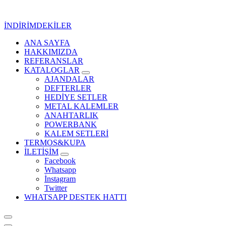
İçeriğe
geç
İNDİRİMDEKİLER
ANA SAYFA
Kurumsal Promosyon-Hediyelik
HAKKIMIZDA
REFERANSLAR
KATALOGLAR
AJANDALAR
DEFTERLER
HEDİYE SETLER
METAL KALEMLER
ANAHTARLIK
POWERBANK
KALEM SETLERİ
TERMOS&KUPA
İLETİŞİM
Facebook
Whatsapp
İnstagram
Twitter
WHATSAPP DESTEK HATTI
Kurumsal Promosyon-Hediyelik