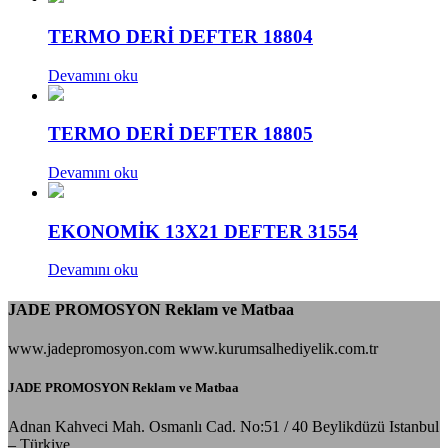
TERMO DERİ DEFTER 18804
Devamını oku
TERMO DERİ DEFTER 18805
Devamını oku
EKONOMİK 13X21 DEFTER 31554
Devamını oku
JADE PROMOSYON Reklam ve Matbaa
www.jadepromosyon.com www.kurumsalhediyelik.com.tr
JADE PROMOSYON Reklam ve Matbaa
Adnan Kahveci Mah. Osmanlı Cad. No:51 / 40 Beylikdüzü Istanbul
– Türkiye