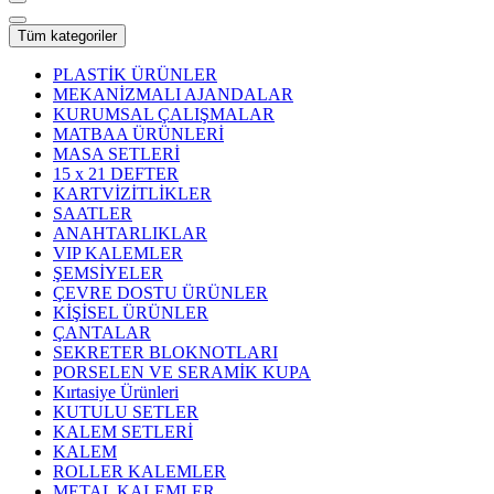
Tüm kategoriler
PLASTİK ÜRÜNLER
MEKANİZMALI AJANDALAR
KURUMSAL ÇALIŞMALAR
MATBAA ÜRÜNLERİ
MASA SETLERİ
15 x 21 DEFTER
KARTVİZİTLİKLER
SAATLER
ANAHTARLIKLAR
VIP KALEMLER
ŞEMSİYELER
ÇEVRE DOSTU ÜRÜNLER
KİŞİSEL ÜRÜNLER
ÇANTALAR
SEKRETER BLOKNOTLARI
PORSELEN VE SERAMİK KUPA
Kırtasiye Ürünleri
KUTULU SETLER
KALEM SETLERİ
KALEM
ROLLER KALEMLER
METAL KALEMLER