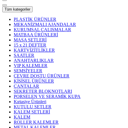
Tüm kategoriler
PLASTİK ÜRÜNLER
MEKANİZMALI AJANDALAR
KURUMSAL ÇALIŞMALAR
MATBAA ÜRÜNLERİ
MASA SETLERİ
15 x 21 DEFTER
KARTVİZİTLİKLER
SAATLER
ANAHTARLIKLAR
VIP KALEMLER
ŞEMSİYELER
ÇEVRE DOSTU ÜRÜNLER
KİŞİSEL ÜRÜNLER
ÇANTALAR
SEKRETER BLOKNOTLARI
PORSELEN VE SERAMİK KUPA
Kırtasiye Ürünleri
KUTULU SETLER
KALEM SETLERİ
KALEM
ROLLER KALEMLER
METAL KALEMLER