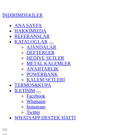
İçeriğe
geç
İNDİRİMDEKİLER
ANA SAYFA
Kurumsal Promosyon-Hediyelik
HAKKIMIZDA
REFERANSLAR
KATALOGLAR
AJANDALAR
DEFTERLER
HEDİYE SETLER
METAL KALEMLER
ANAHTARLIK
POWERBANK
KALEM SETLERİ
TERMOS&KUPA
İLETİŞİM
Facebook
Whatsapp
İnstagram
Twitter
WHATSAPP DESTEK HATTI
Kurumsal Promosyon-Hediyelik