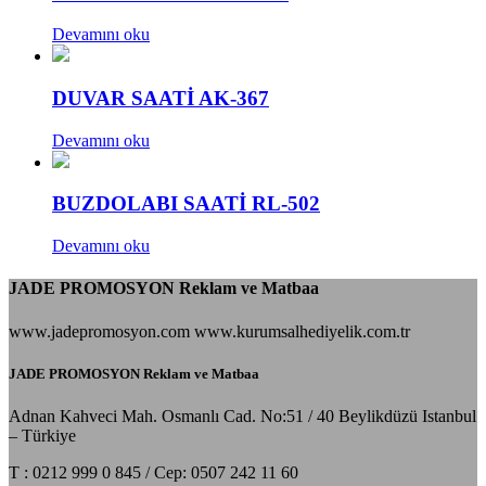
Devamını oku
DUVAR SAATİ AK-367
Devamını oku
BUZDOLABI SAATİ RL-502
Devamını oku
JADE PROMOSYON Reklam ve Matbaa
www.jadepromosyon.com www.kurumsalhediyelik.com.tr
JADE PROMOSYON Reklam ve Matbaa
Adnan Kahveci Mah. Osmanlı Cad. No:51 / 40 Beylikdüzü Istanbul
– Türkiye
T : 0212 999 0 845 / Cep: 0507 242 11 60