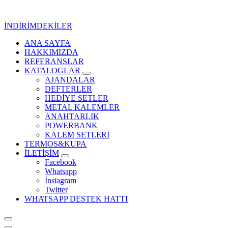
İçeriğe
geç
İNDİRİMDEKİLER
ANA SAYFA
Kurumsal Promosyon-Hediyelik
HAKKIMIZDA
REFERANSLAR
KATALOGLAR
AJANDALAR
DEFTERLER
HEDİYE SETLER
METAL KALEMLER
ANAHTARLIK
POWERBANK
KALEM SETLERİ
TERMOS&KUPA
İLETİŞİM
Facebook
Whatsapp
İnstagram
Twitter
WHATSAPP DESTEK HATTI
Kurumsal Promosyon-Hediyelik