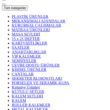
Tüm kategoriler
PLASTİK ÜRÜNLER
MEKANİZMALI AJANDALAR
KURUMSAL ÇALIŞMALAR
MATBAA ÜRÜNLERİ
MASA SETLERİ
15 x 21 DEFTER
KARTVİZİTLİKLER
SAATLER
ANAHTARLIKLAR
VIP KALEMLER
ŞEMSİYELER
ÇEVRE DOSTU ÜRÜNLER
KİŞİSEL ÜRÜNLER
ÇANTALAR
SEKRETER BLOKNOTLARI
PORSELEN VE SERAMİK KUPA
Kırtasiye Ürünleri
KUTULU SETLER
KALEM SETLERİ
KALEM
ROLLER KALEMLER
METAL KALEMLER