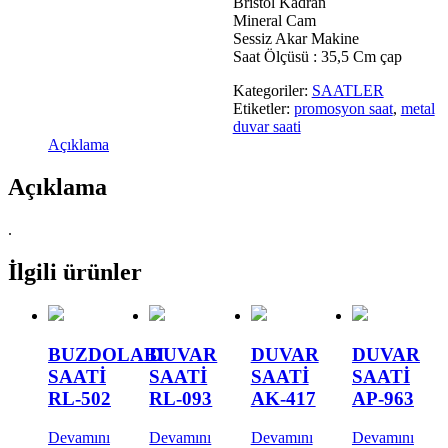
Bristol Kadran
Mineral Cam
Sessiz Akar Makine
Saat Ölçüsü : 35,5 Cm çap
Kategoriler:
SAATLER
Etiketler:
promosyon saat
,
metal
duvar saati
Açıklama
Açıklama
.
İlgili ürünler
BUZDOLABI
DUVAR
DUVAR
DUVAR
SAATİ
SAATİ
SAATİ
SAATİ
RL-502
RL-093
AK-417
AP-963
Devamını
Devamını
Devamını
Devamını