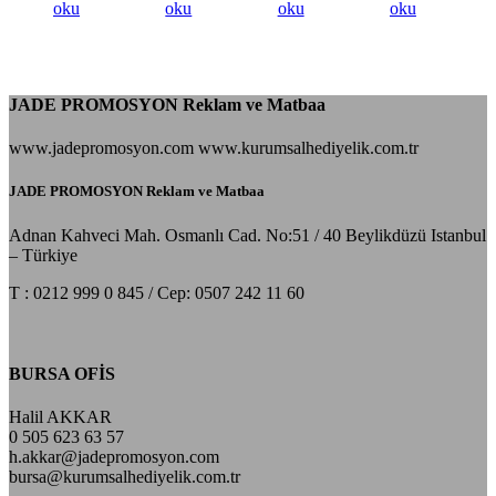
oku
oku
oku
oku
JADE PROMOSYON Reklam ve Matbaa
www.jadepromosyon.com www.kurumsalhediyelik.com.tr
JADE PROMOSYON Reklam ve Matbaa
Adnan Kahveci Mah. Osmanlı Cad. No:51 / 40 Beylikdüzü Istanbul
– Türkiye
T : 0212 999 0 845 / Cep: 0507 242 11 60
BURSA OFİS
Halil AKKAR
0 505 623 63 57
h.akkar@jadepromosyon.com
bursa@kurumsalhediyelik.com.tr