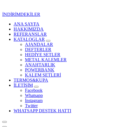
İçeriğe
geç
İNDİRİMDEKİLER
ANA SAYFA
Kurumsal Promosyon-Hediyelik
HAKKIMIZDA
REFERANSLAR
KATALOGLAR
AJANDALAR
DEFTERLER
HEDİYE SETLER
METAL KALEMLER
ANAHTARLIK
POWERBANK
KALEM SETLERİ
TERMOS&KUPA
İLETİŞİM
Facebook
Whatsapp
İnstagram
Twitter
WHATSAPP DESTEK HATTI
Kurumsal Promosyon-Hediyelik