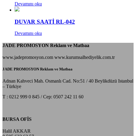
Devamını oku
DUVAR SAATİ RL-042
Devamını oku
JADE PROMOSYON Reklam ve Matbaa
www.jadepromosyon.com www.kurumsalhediyelik.com.tr
JADE PROMOSYON Reklam ve Matbaa
Adnan Kahveci Mah. Osmanlı Cad. No:51 / 40 Beylikdüzü Istanbul
– Türkiye
T : 0212 999 0 845 / Cep: 0507 242 11 60
BURSA OFİS
Halil AKKAR