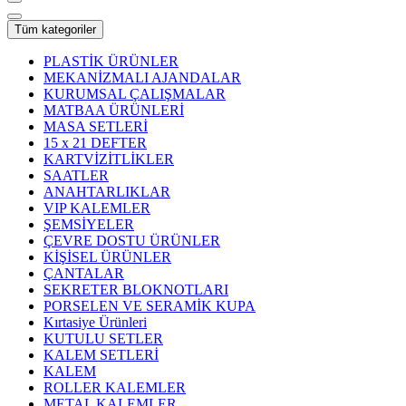
Tüm kategoriler
PLASTİK ÜRÜNLER
MEKANİZMALI AJANDALAR
KURUMSAL ÇALIŞMALAR
MATBAA ÜRÜNLERİ
MASA SETLERİ
15 x 21 DEFTER
KARTVİZİTLİKLER
SAATLER
ANAHTARLIKLAR
VIP KALEMLER
ŞEMSİYELER
ÇEVRE DOSTU ÜRÜNLER
KİŞİSEL ÜRÜNLER
ÇANTALAR
SEKRETER BLOKNOTLARI
PORSELEN VE SERAMİK KUPA
Kırtasiye Ürünleri
KUTULU SETLER
KALEM SETLERİ
KALEM
ROLLER KALEMLER
METAL KALEMLER