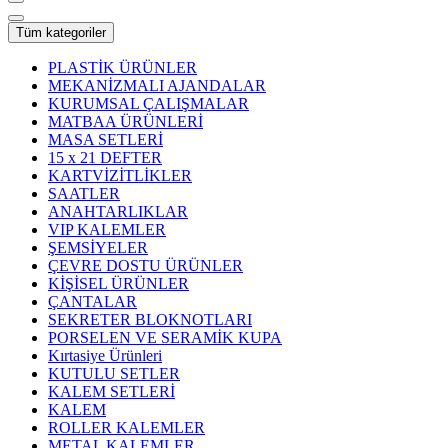
Tüm kategoriler
PLASTİK ÜRÜNLER
MEKANİZMALI AJANDALAR
KURUMSAL ÇALIŞMALAR
MATBAA ÜRÜNLERİ
MASA SETLERİ
15 x 21 DEFTER
KARTVİZİTLİKLER
SAATLER
ANAHTARLIKLAR
VIP KALEMLER
ŞEMSİYELER
ÇEVRE DOSTU ÜRÜNLER
KİŞİSEL ÜRÜNLER
ÇANTALAR
SEKRETER BLOKNOTLARI
PORSELEN VE SERAMİK KUPA
Kırtasiye Ürünleri
KUTULU SETLER
KALEM SETLERİ
KALEM
ROLLER KALEMLER
METAL KALEMLER