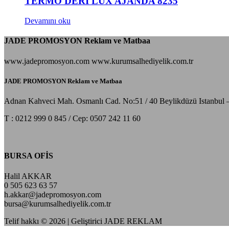
TERMO DERİ LUX AJANDA 8235
Devamını oku
JADE PROMOSYON Reklam ve Matbaa
www.jadepromosyon.com www.kurumsalhediyelik.com.tr
JADE PROMOSYON Reklam ve Matbaa
Adnan Kahveci Mah. Osmanlı Cad. No:51 / 40 Beylikdüzü Istanbul 
T : 0212 999 0 845 / Cep: 0507 242 11 60
BURSA OFİS
Halil AKKAR
0 505 623 63 57
h.akkar@jadepromosyon.com
bursa@kurumsalhediyelik.com.tr
Telif hakkı © 2026 | Geliştirici JADE REKLAM