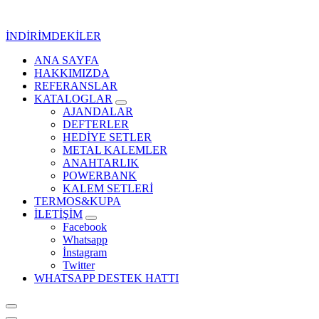
İçeriğe
geç
İNDİRİMDEKİLER
ANA SAYFA
Kurumsal Promosyon-Hediyelik
HAKKIMIZDA
REFERANSLAR
KATALOGLAR
AJANDALAR
DEFTERLER
HEDİYE SETLER
METAL KALEMLER
ANAHTARLIK
POWERBANK
KALEM SETLERİ
TERMOS&KUPA
İLETİŞİM
Facebook
Whatsapp
İnstagram
Twitter
WHATSAPP DESTEK HATTI
Kurumsal Promosyon-Hediyelik