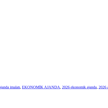
ajanda imalatı
,
EKONOMİK AJANDA
,
2026 ekonomik ajanda
,
2026 