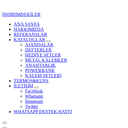
İçeriğe
geç
İNDİRİMDEKİLER
ANA SAYFA
Kurumsal Promosyon-Hediyelik
HAKKIMIZDA
REFERANSLAR
KATALOGLAR
AJANDALAR
DEFTERLER
HEDİYE SETLER
METAL KALEMLER
ANAHTARLIK
POWERBANK
KALEM SETLERİ
TERMOS&KUPA
İLETİŞİM
Facebook
Whatsapp
İnstagram
Twitter
WHATSAPP DESTEK HATTI
Kurumsal Promosyon-Hediyelik