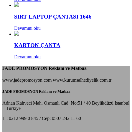
SIRT LAPTOP ÇANTASI 1646
Devamını oku
KARTON ÇANTA
Devamını oku
JADE PROMOSYON Reklam ve Matbaa
www.jadepromosyon.com www.kurumsalhediyelik.com.tr
JADE PROMOSYON Reklam ve Matbaa
Adnan Kahveci Mah. Osmanlı Cad. No:51 / 40 Beylikdüzü Istanbul
– Türkiye
T : 0212 999 0 845 / Cep: 0507 242 11 60