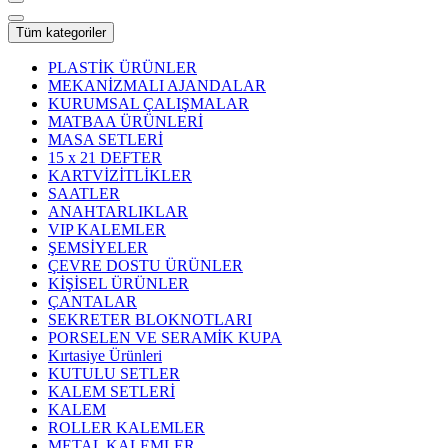
Tüm kategoriler
PLASTİK ÜRÜNLER
MEKANİZMALI AJANDALAR
KURUMSAL ÇALIŞMALAR
MATBAA ÜRÜNLERİ
MASA SETLERİ
15 x 21 DEFTER
KARTVİZİTLİKLER
SAATLER
ANAHTARLIKLAR
VIP KALEMLER
ŞEMSİYELER
ÇEVRE DOSTU ÜRÜNLER
KİŞİSEL ÜRÜNLER
ÇANTALAR
SEKRETER BLOKNOTLARI
PORSELEN VE SERAMİK KUPA
Kırtasiye Ürünleri
KUTULU SETLER
KALEM SETLERİ
KALEM
ROLLER KALEMLER
METAL KALEMLER