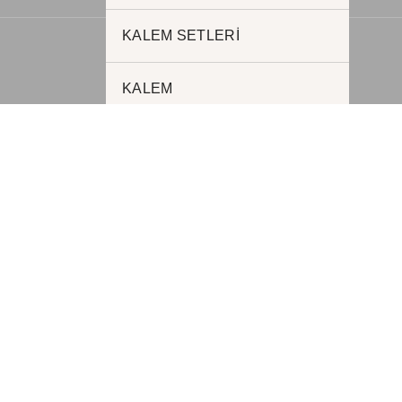
KALEM SETLERİ
KALEM
ROLLER KALEMLER
METAL KALEMLER
PLASTİK KALEMLER
FONKSİYONEL KALEMLER
AJANDALAR