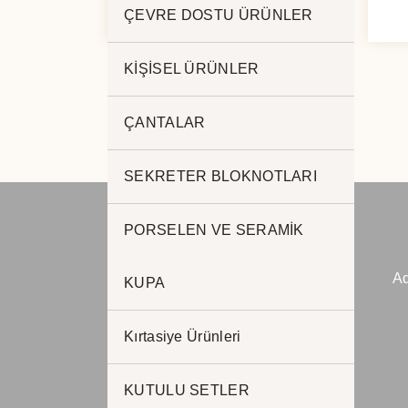
1226
ÇEVRE DOSTU ÜRÜNLER
KİŞİSEL ÜRÜNLER
ÇANTALAR
SEKRETER BLOKNOTLARI
PORSELEN VE SERAMİK
JADE PROMOSYON
Ad
Reklam ve Matbaa
KUPA
www.jadepromosyon.com
Kırtasiye Ürünleri
www.kurumsalhediyelik.com.tr
KUTULU SETLER