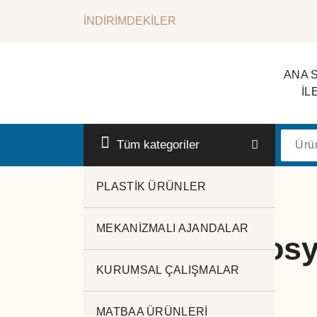
İçeriğe
İNDİRİMDEKİLER
geç
ANA 
İL
Kurumsal Promosyon-Hediyelik
Tüm kategoriler
PLASTİK ÜRÜNLER
MEKANİZMALI AJANDALAR
İmalat promosy
KURUMSAL ÇALIŞMALAR
MATBAA ÜRÜNLERİ