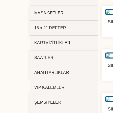
MASA SETLERİ
SIRT LAPTOP ÇANTASI
S
1911
15 x 21 DEFTER
KARTVİZİTLİKLER
SAATLER
SIRT LAPTOP ÇANTASI
S
1646
ANAHTARLIKLAR
VIP KALEMLER
ŞEMSİYELER
SIRT LAPTOP ÇANTASI
S