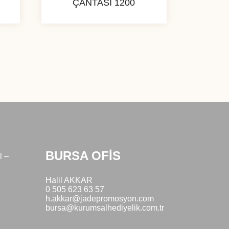
ÇANTASI 1200
BURSA OFİS
l –
Halil AKKAR
0 505 623 63 57
h.akkar@jadepromosyon.com
bursa@kurumsalhediyelik.com.tr