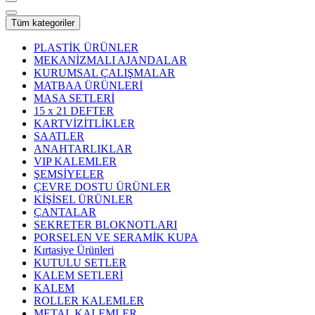
Tüm kategoriler
PLASTİK ÜRÜNLER
MEKANİZMALI AJANDALAR
KURUMSAL ÇALIŞMALAR
MATBAA ÜRÜNLERİ
MASA SETLERİ
15 x 21 DEFTER
KARTVİZİTLİKLER
SAATLER
ANAHTARLIKLAR
VIP KALEMLER
ŞEMSİYELER
ÇEVRE DOSTU ÜRÜNLER
KİŞİSEL ÜRÜNLER
ÇANTALAR
SEKRETER BLOKNOTLARI
PORSELEN VE SERAMİK KUPA
Kırtasiye Ürünleri
KUTULU SETLER
KALEM SETLERİ
KALEM
ROLLER KALEMLER
METAL KALEMLER