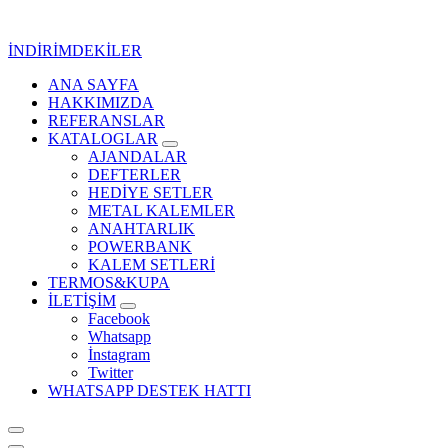
İçeriğe
geç
İNDİRİMDEKİLER
ANA SAYFA
Kurumsal Promosyon-Hediyelik
HAKKIMIZDA
REFERANSLAR
KATALOGLAR
AJANDALAR
DEFTERLER
HEDİYE SETLER
METAL KALEMLER
ANAHTARLIK
POWERBANK
KALEM SETLERİ
TERMOS&KUPA
İLETİŞİM
Facebook
Whatsapp
İnstagram
Twitter
WHATSAPP DESTEK HATTI
Kurumsal Promosyon-Hediyelik