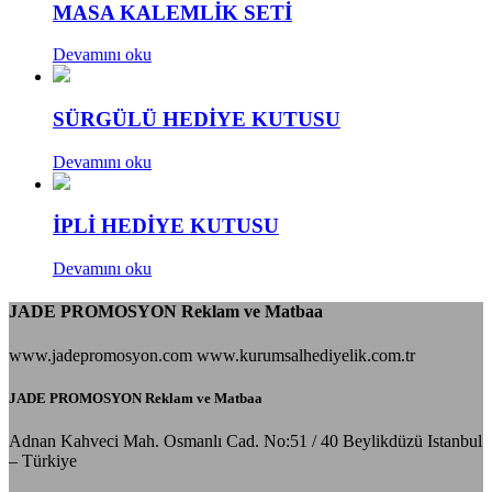
MASA KALEMLİK SETİ
Devamını oku
SÜRGÜLÜ HEDİYE KUTUSU
Devamını oku
İPLİ HEDİYE KUTUSU
Devamını oku
JADE PROMOSYON Reklam ve Matbaa
www.jadepromosyon.com www.kurumsalhediyelik.com.tr
JADE PROMOSYON Reklam ve Matbaa
Adnan Kahveci Mah. Osmanlı Cad. No:51 / 40 Beylikdüzü Istanbul
– Türkiye