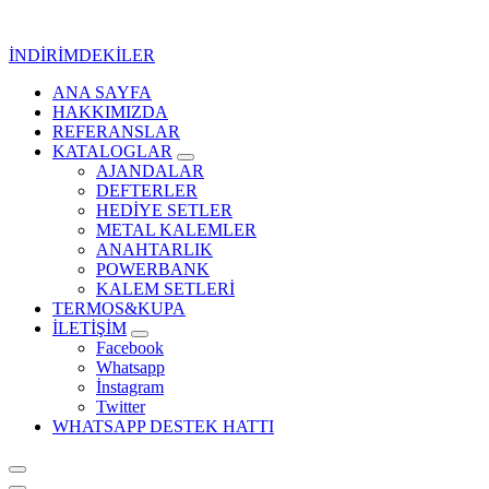
İçeriğe
geç
İNDİRİMDEKİLER
ANA SAYFA
Kurumsal Promosyon-Hediyelik
HAKKIMIZDA
REFERANSLAR
KATALOGLAR
AJANDALAR
DEFTERLER
HEDİYE SETLER
METAL KALEMLER
ANAHTARLIK
POWERBANK
KALEM SETLERİ
TERMOS&KUPA
İLETİŞİM
Facebook
Whatsapp
İnstagram
Twitter
WHATSAPP DESTEK HATTI
Kurumsal Promosyon-Hediyelik