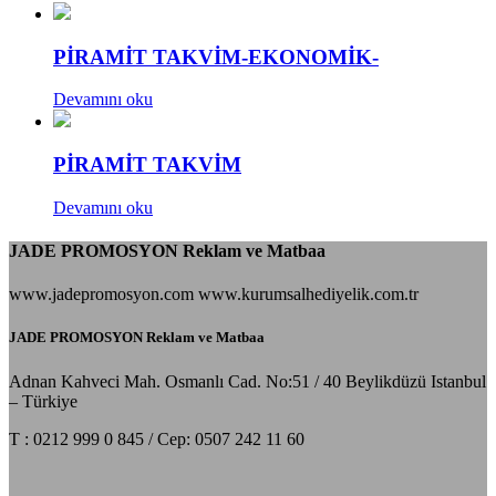
PİRAMİT TAKVİM-EKONOMİK-
Devamını oku
PİRAMİT TAKVİM
Devamını oku
JADE PROMOSYON Reklam ve Matbaa
www.jadepromosyon.com www.kurumsalhediyelik.com.tr
JADE PROMOSYON Reklam ve Matbaa
Adnan Kahveci Mah. Osmanlı Cad. No:51 / 40 Beylikdüzü Istanbul
– Türkiye
T : 0212 999 0 845 / Cep: 0507 242 11 60