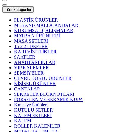
Tüm kategoriler
PLASTİK ÜRÜNLER
MEKANİZMALI AJANDALAR
KURUMSAL ÇALIŞMALAR
MATBAA ÜRÜNLERİ
MASA SETLERİ
15 x 21 DEFTER
KARTVİZİTLİKLER
SAATLER
ANAHTARLIKLAR
VIP KALEMLER
ŞEMSİYELER
ÇEVRE DOSTU ÜRÜNLER
KİŞİSEL ÜRÜNLER
ÇANTALAR
SEKRETER BLOKNOTLARI
PORSELEN VE SERAMİK KUPA
Kırtasiye Ürünleri
KUTULU SETLER
KALEM SETLERİ
KALEM
ROLLER KALEMLER
METAL KALEMLER