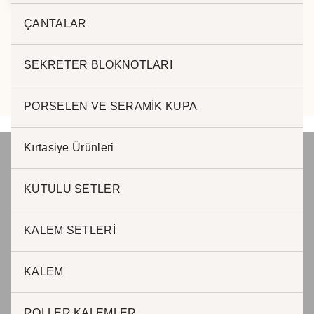
ÇANTALAR
SEKRETER BLOKNOTLARI
PORSELEN VE SERAMİK KUPA
Kırtasiye Ürünleri
KUTULU SETLER
JADE PROMOSYON Reklam ve Matbaa
www.jadepromosyon.com www.kurumsalhediyelik.com.tr
KALEM SETLERİ
KALEM
JADE PROMOSYON Reklam ve Matbaa
ROLLER KALEMLER