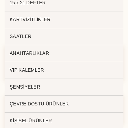
15 x 21 DEFTER
KARTVİZİTLİKLER
İlgili ürünler
SAATLER
ANAHTARLIKLAR
ŞEKİLLİ YAPIŞKANLI
KÜP BLOKNOT -
NOT KAĞIDI
KRAFT –
VIP KALEMLER
ŞEMSİYELER
ÇEVRE DOSTU ÜRÜNLER
MASA TAKVİMLİ
KÜP BLOKNOT
SET
KİŞİSEL ÜRÜNLER