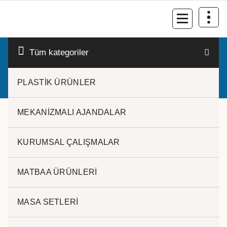
İçeriğe
geç
Kurumsal Promosyon-Hediyelik
Tüm kategoriler
PLASTİK ÜRÜNLER
MEKANİZMALI AJANDALAR
KURUMSAL ÇALIŞMALAR
MATBAA ÜRÜNLERİ
MASA KAĞITLIK SETİ
MASA SETLERİ
İMALAT ÜRÜNÜMÜZDÜR.
Kategoriler:
MATBAA ÜRÜNLERİ