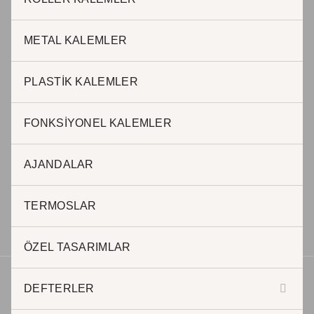
Adnan Kahveci Mah. Osmanlı Cad. No:51 / 40 Beylikdüzü
Istanbul – Türkiye
METAL KALEMLER
T : 0212 999 0 845 / Cep: 0507 242 11 60
PLASTİK KALEMLER
FONKSİYONEL KALEMLER
BURSA OFİS
AJANDALAR
Halil AKKAR
0 505 623 63 57
h.akkar@jadepromosyon.com
TERMOSLAR
bursa@kurumsalhediyelik.com.tr
ÖZEL TASARIMLAR
DEFTERLER
Telif hakkı © 2026 | Geliştirici JADE REKLAM