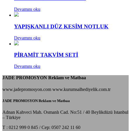
Devamını oku
YAPIŞKANLI DÜZ KESİM NOTLUK
Devamını oku
PİRAMİT TAKVİM SETİ
Devamını oku
JADE PROMOSYON Reklam ve Matbaa
www.jadepromosyon.com www.kurumsalhediyelik.com.tr
JADE PROMOSYON Reklam ve Matbaa
Adnan Kahveci Mah. Osmanlı Cad. No:51 / 40 Beylikdüzü Istanbul
– Türkiye
T : 0212 999 0 845 / Cep: 0507 242 11 60