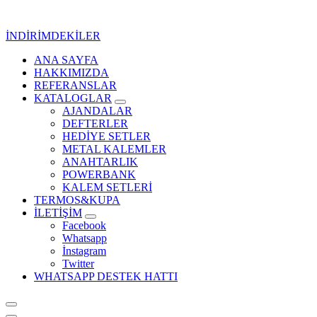
İçeriğe
geç
İNDİRİMDEKİLER
ANA SAYFA
Kurumsal Promosyon-Hediyelik
HAKKIMIZDA
REFERANSLAR
KATALOGLAR
AJANDALAR
DEFTERLER
HEDİYE SETLER
METAL KALEMLER
ANAHTARLIK
POWERBANK
KALEM SETLERİ
TERMOS&KUPA
İLETİŞİM
Facebook
Whatsapp
İnstagram
Twitter
WHATSAPP DESTEK HATTI
Kurumsal Promosyon-Hediyelik