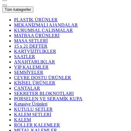
Tüm kategoriler
PLASTİK ÜRÜNLER
MEKANİZMALI AJANDALAR
KURUMSAL ÇALIŞMALAR
MATBAA ÜRÜNLERİ
MASA SETLERİ
15 x 21 DEFTER
KARTVİZİTLİKLER
SAATLER
ANAHTARLIKLAR
VIP KALEMLER
ŞEMSİYELER
ÇEVRE DOSTU ÜRÜNLER
KİŞİSEL ÜRÜNLER
ÇANTALAR
SEKRETER BLOKNOTLARI
PORSELEN VE SERAMİK KUPA
Kırtasiye Ürünleri
KUTULU SETLER
KALEM SETLERİ
KALEM
ROLLER KALEMLER
METAL KALEMLER