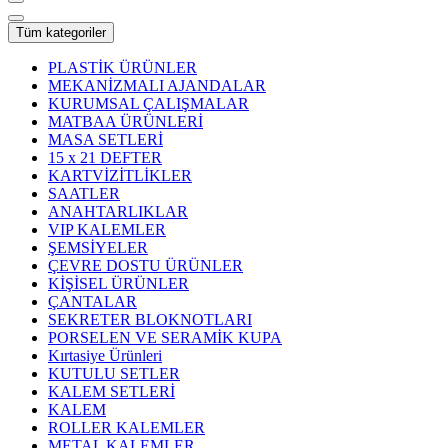
Tüm kategoriler
PLASTİK ÜRÜNLER
MEKANİZMALI AJANDALAR
KURUMSAL ÇALIŞMALAR
MATBAA ÜRÜNLERİ
MASA SETLERİ
15 x 21 DEFTER
KARTVİZİTLİKLER
SAATLER
ANAHTARLIKLAR
VIP KALEMLER
ŞEMSİYELER
ÇEVRE DOSTU ÜRÜNLER
KİŞİSEL ÜRÜNLER
ÇANTALAR
SEKRETER BLOKNOTLARI
PORSELEN VE SERAMİK KUPA
Kırtasiye Ürünleri
KUTULU SETLER
KALEM SETLERİ
KALEM
ROLLER KALEMLER
METAL KALEMLER