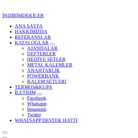
İçeriğe
geç
İNDİRİMDEKİLER
ANA SAYFA
Kurumsal Promosyon-Hediyelik
HAKKIMIZDA
REFERANSLAR
KATALOGLAR
AJANDALAR
DEFTERLER
HEDİYE SETLER
METAL KALEMLER
ANAHTARLIK
POWERBANK
KALEM SETLERİ
TERMOS&KUPA
İLETİŞİM
Facebook
Whatsapp
İnstagram
Twitter
WHATSAPP DESTEK HATTI
Kurumsal Promosyon-Hediyelik