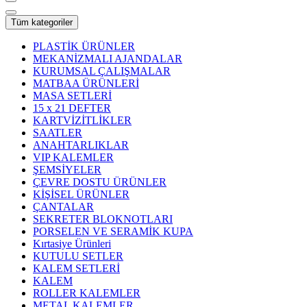
Tüm kategoriler
PLASTİK ÜRÜNLER
MEKANİZMALI AJANDALAR
KURUMSAL ÇALIŞMALAR
MATBAA ÜRÜNLERİ
MASA SETLERİ
15 x 21 DEFTER
KARTVİZİTLİKLER
SAATLER
ANAHTARLIKLAR
VIP KALEMLER
ŞEMSİYELER
ÇEVRE DOSTU ÜRÜNLER
KİŞİSEL ÜRÜNLER
ÇANTALAR
SEKRETER BLOKNOTLARI
PORSELEN VE SERAMİK KUPA
Kırtasiye Ürünleri
KUTULU SETLER
KALEM SETLERİ
KALEM
ROLLER KALEMLER
METAL KALEMLER