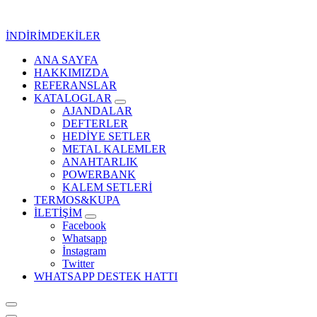
İçeriğe
geç
İNDİRİMDEKİLER
ANA SAYFA
Kurumsal Promosyon-Hediyelik
HAKKIMIZDA
REFERANSLAR
KATALOGLAR
AJANDALAR
DEFTERLER
HEDİYE SETLER
METAL KALEMLER
ANAHTARLIK
POWERBANK
KALEM SETLERİ
TERMOS&KUPA
İLETİŞİM
Facebook
Whatsapp
İnstagram
Twitter
WHATSAPP DESTEK HATTI
Kurumsal Promosyon-Hediyelik