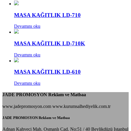
MASA KAĞITLIK LD-710
Devamını oku
MASA KAĞITLIK LD-710K
Devamını oku
MASA KAĞITLIK LD-610
Devamını oku
JADE PROMOSYON Reklam ve Matbaa
www.jadepromosyon.com www.kurumsalhediyelik.com.tr
JADE PROMOSYON Reklam ve Matbaa
Adnan Kahveci Mah. Osmanlı Cad. No:51 / 40 Beylikdüzü Istanbul