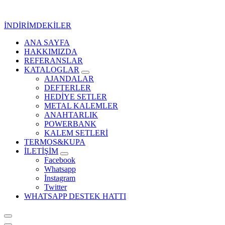
İçeriğe
geç
İNDİRİMDEKİLER
ANA SAYFA
Kurumsal Promosyon-Hediyelik
HAKKIMIZDA
REFERANSLAR
KATALOGLAR
AJANDALAR
DEFTERLER
HEDİYE SETLER
METAL KALEMLER
ANAHTARLIK
POWERBANK
KALEM SETLERİ
TERMOS&KUPA
İLETİŞİM
Facebook
Whatsapp
İnstagram
Twitter
WHATSAPP DESTEK HATTI
Kurumsal Promosyon-Hediyelik