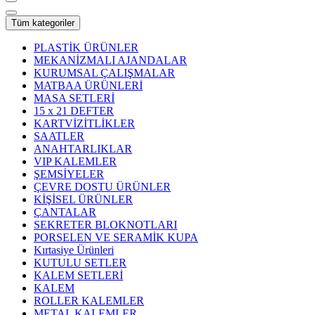
Tüm kategoriler
PLASTİK ÜRÜNLER
MEKANİZMALI AJANDALAR
KURUMSAL ÇALIŞMALAR
MATBAA ÜRÜNLERİ
MASA SETLERİ
15 x 21 DEFTER
KARTVİZİTLİKLER
SAATLER
ANAHTARLIKLAR
VIP KALEMLER
ŞEMSİYELER
ÇEVRE DOSTU ÜRÜNLER
KİŞİSEL ÜRÜNLER
ÇANTALAR
SEKRETER BLOKNOTLARI
PORSELEN VE SERAMİK KUPA
Kırtasiye Ürünleri
KUTULU SETLER
KALEM SETLERİ
KALEM
ROLLER KALEMLER
METAL KALEMLER