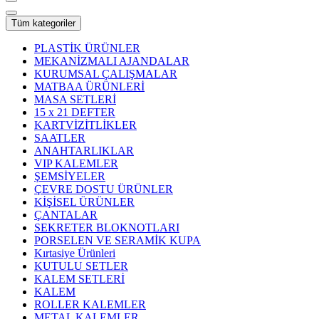
Tüm kategoriler
PLASTİK ÜRÜNLER
MEKANİZMALI AJANDALAR
KURUMSAL ÇALIŞMALAR
MATBAA ÜRÜNLERİ
MASA SETLERİ
15 x 21 DEFTER
KARTVİZİTLİKLER
SAATLER
ANAHTARLIKLAR
VIP KALEMLER
ŞEMSİYELER
ÇEVRE DOSTU ÜRÜNLER
KİŞİSEL ÜRÜNLER
ÇANTALAR
SEKRETER BLOKNOTLARI
PORSELEN VE SERAMİK KUPA
Kırtasiye Ürünleri
KUTULU SETLER
KALEM SETLERİ
KALEM
ROLLER KALEMLER
METAL KALEMLER