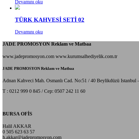
Devamını oku
TÜRK KAHVESİ SETİ 02
Devamını oku
JADE PROMOSYON Reklam ve Matbaa
www.jadepromosyon.com www.kurumsalhediyelik.com.tr
JADE PROMOSYON Reklam ve Matbaa
Adnan Kahveci Mah. Osmanlı Cad. No:51 / 40 Beylikdüzü Istanbul 
T : 0212 999 0 845 / Cep: 0507 242 11 60
BURSA OFİS
Halil AKKAR
0 505 623 63 57
h.akkar@jadepromosyon.com