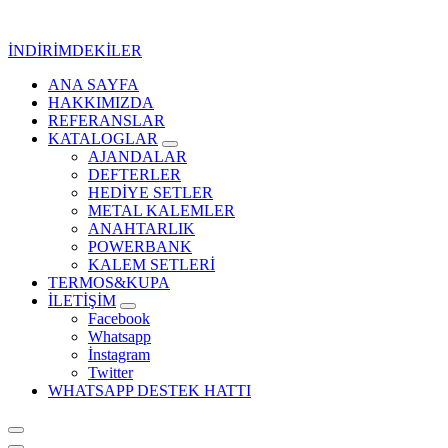
İçeriğe
geç
İNDİRİMDEKİLER
ANA SAYFA
Kurumsal Promosyon-Hediyelik
HAKKIMIZDA
REFERANSLAR
KATALOGLAR
AJANDALAR
DEFTERLER
HEDİYE SETLER
METAL KALEMLER
ANAHTARLIK
POWERBANK
KALEM SETLERİ
TERMOS&KUPA
İLETİŞİM
Facebook
Whatsapp
İnstagram
Twitter
WHATSAPP DESTEK HATTI
Kurumsal Promosyon-Hediyelik