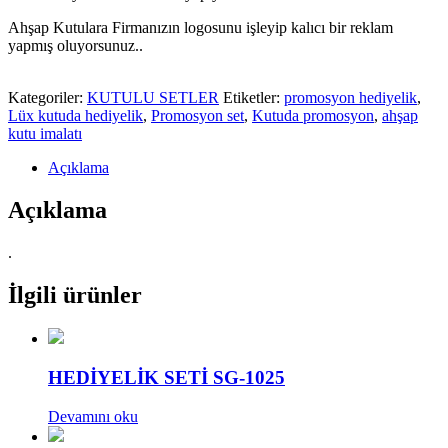
Ahşap Kutulara Firmanızın logosunu işleyip kalıcı bir reklam
yapmış oluyorsunuz..
Kategoriler:
KUTULU SETLER
Etiketler:
promosyon hediyelik
,
Lüx kutuda hediyelik
,
Promosyon set
,
Kutuda promosyon
,
ahşap
kutu imalatı
Açıklama
Açıklama
.
İlgili ürünler
HEDİYELİK SETİ SG-1025
Devamını oku