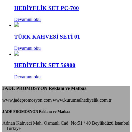
HEDİYELİK SET PC-700
Devamını oku
TÜRK KAHVESİ SETİ 01
Devamını oku
HEDİYELİK SET 56900
Devamını oku
JADE PROMOSYON Reklam ve Matbaa
www.jadepromosyon.com www.kurumsalhediyelik.com.tr
JADE PROMOSYON Reklam ve Matbaa
Adnan Kahveci Mah. Osmanlı Cad. No:51 / 40 Beylikdüzü Istanbul
– Türkiye