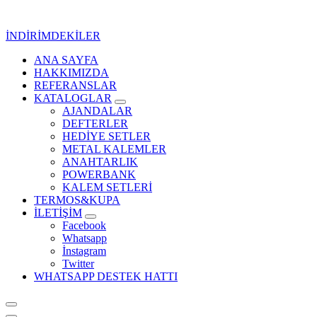
İçeriğe
geç
İNDİRİMDEKİLER
ANA SAYFA
Kurumsal Promosyon-Hediyelik
HAKKIMIZDA
REFERANSLAR
KATALOGLAR
AJANDALAR
DEFTERLER
HEDİYE SETLER
METAL KALEMLER
ANAHTARLIK
POWERBANK
KALEM SETLERİ
TERMOS&KUPA
İLETİŞİM
Facebook
Whatsapp
İnstagram
Twitter
WHATSAPP DESTEK HATTI
Kurumsal Promosyon-Hediyelik