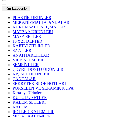
Tüm kategoriler
PLASTİK ÜRÜNLER
MEKANİZMALI AJANDALAR
KURUMSAL ÇALIŞMALAR
MATBAA ÜRÜNLERİ
MASA SETLERİ
15 x 21 DEFTER
KARTVİZİTLİKLER
SAATLER
ANAHTARLIKLAR
VIP KALEMLER
ŞEMSİYELER
ÇEVRE DOSTU ÜRÜNLER
KİŞİSEL ÜRÜNLER
ÇANTALAR
SEKRETER BLOKNOTLARI
PORSELEN VE SERAMİK KUPA
Kırtasiye Ürünleri
KUTULU SETLER
KALEM SETLERİ
KALEM
ROLLER KALEMLER
METAL KALEMLER