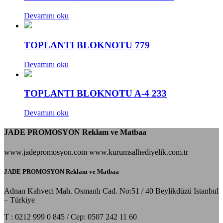
Devamını oku
TOPLANTI BLOKNOTU 779
Devamını oku
TOPLANTI BLOKNOTU A-4 233
Devamını oku
JADE PROMOSYON Reklam ve Matbaa
www.jadepromosyon.com www.kurumsalhediyelik.com.tr
JADE PROMOSYON Reklam ve Matbaa
Adnan Kahveci Mah. Osmanlı Cad. No:51 / 40 Beylikdüzü Istanbul
– Türkiye
T : 0212 999 0 845 / Cep: 0507 242 11 60