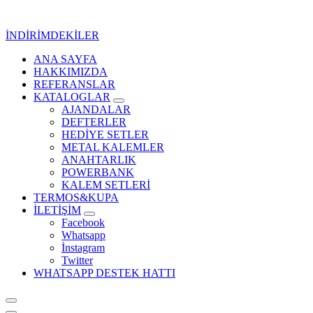
İçeriğe
geç
İNDİRİMDEKİLER
ANA SAYFA
Kurumsal Promosyon-Hediyelik
HAKKIMIZDA
REFERANSLAR
KATALOGLAR
AJANDALAR
DEFTERLER
HEDİYE SETLER
METAL KALEMLER
ANAHTARLIK
POWERBANK
KALEM SETLERİ
TERMOS&KUPA
İLETİŞİM
Facebook
Whatsapp
İnstagram
Twitter
WHATSAPP DESTEK HATTI
Kurumsal Promosyon-Hediyelik