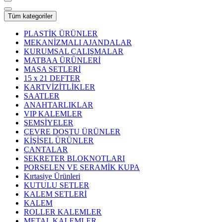
Tüm kategoriler
PLASTİK ÜRÜNLER
MEKANİZMALI AJANDALAR
KURUMSAL ÇALIŞMALAR
MATBAA ÜRÜNLERİ
MASA SETLERİ
15 x 21 DEFTER
KARTVİZİTLİKLER
SAATLER
ANAHTARLIKLAR
VIP KALEMLER
ŞEMSİYELER
ÇEVRE DOSTU ÜRÜNLER
KİŞİSEL ÜRÜNLER
ÇANTALAR
SEKRETER BLOKNOTLARI
PORSELEN VE SERAMİK KUPA
Kırtasiye Ürünleri
KUTULU SETLER
KALEM SETLERİ
KALEM
ROLLER KALEMLER
METAL KALEMLER