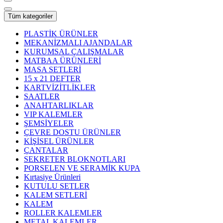
Tüm kategoriler
PLASTİK ÜRÜNLER
MEKANİZMALI AJANDALAR
KURUMSAL ÇALIŞMALAR
MATBAA ÜRÜNLERİ
MASA SETLERİ
15 x 21 DEFTER
KARTVİZİTLİKLER
SAATLER
ANAHTARLIKLAR
VIP KALEMLER
ŞEMSİYELER
ÇEVRE DOSTU ÜRÜNLER
KİŞİSEL ÜRÜNLER
ÇANTALAR
SEKRETER BLOKNOTLARI
PORSELEN VE SERAMİK KUPA
Kırtasiye Ürünleri
KUTULU SETLER
KALEM SETLERİ
KALEM
ROLLER KALEMLER
METAL KALEMLER