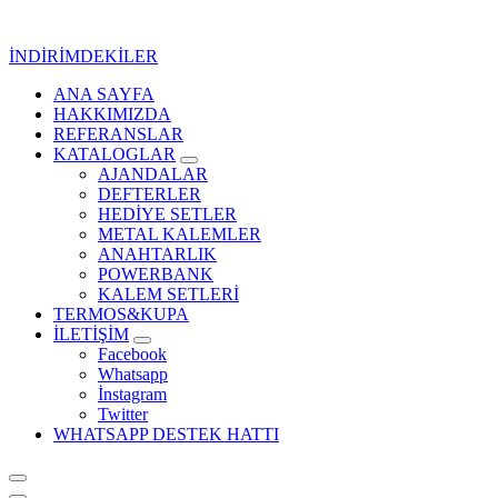
İçeriğe
geç
İNDİRİMDEKİLER
ANA SAYFA
Kurumsal Promosyon-Hediyelik
HAKKIMIZDA
REFERANSLAR
KATALOGLAR
AJANDALAR
DEFTERLER
HEDİYE SETLER
METAL KALEMLER
ANAHTARLIK
POWERBANK
KALEM SETLERİ
TERMOS&KUPA
İLETİŞİM
Facebook
Whatsapp
İnstagram
Twitter
WHATSAPP DESTEK HATTI
Kurumsal Promosyon-Hediyelik