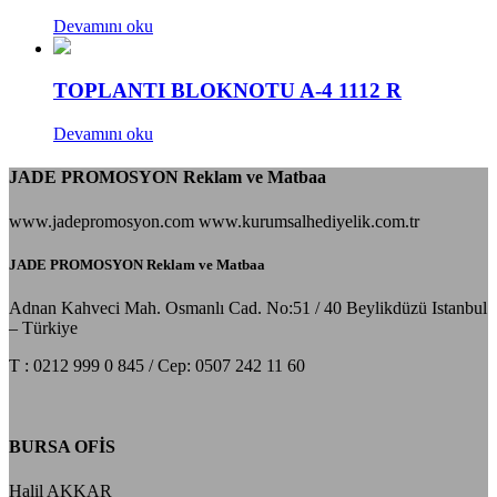
Devamını oku
TOPLANTI BLOKNOTU A-4 1112 R
Devamını oku
JADE PROMOSYON Reklam ve Matbaa
www.jadepromosyon.com www.kurumsalhediyelik.com.tr
JADE PROMOSYON Reklam ve Matbaa
Adnan Kahveci Mah. Osmanlı Cad. No:51 / 40 Beylikdüzü Istanbul
– Türkiye
T : 0212 999 0 845 / Cep: 0507 242 11 60
BURSA OFİS
Halil AKKAR