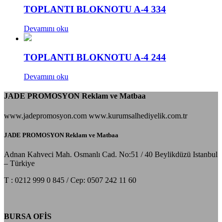
TOPLANTI BLOKNOTU A-4 334
Devamını oku
TOPLANTI BLOKNOTU A-4 244
Devamını oku
JADE PROMOSYON Reklam ve Matbaa
www.jadepromosyon.com www.kurumsalhediyelik.com.tr
JADE PROMOSYON Reklam ve Matbaa
Adnan Kahveci Mah. Osmanlı Cad. No:51 / 40 Beylikdüzü Istanbul
– Türkiye
T : 0212 999 0 845 / Cep: 0507 242 11 60
BURSA OFİS