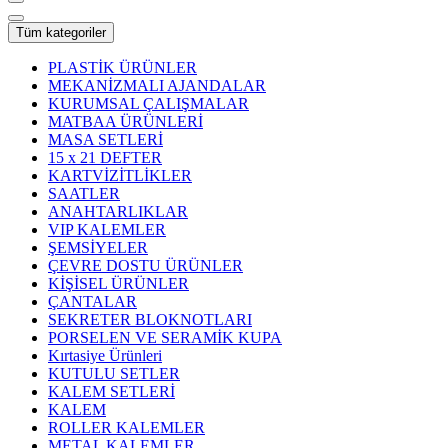
Tüm kategoriler
PLASTİK ÜRÜNLER
MEKANİZMALI AJANDALAR
KURUMSAL ÇALIŞMALAR
MATBAA ÜRÜNLERİ
MASA SETLERİ
15 x 21 DEFTER
KARTVİZİTLİKLER
SAATLER
ANAHTARLIKLAR
VIP KALEMLER
ŞEMSİYELER
ÇEVRE DOSTU ÜRÜNLER
KİŞİSEL ÜRÜNLER
ÇANTALAR
SEKRETER BLOKNOTLARI
PORSELEN VE SERAMİK KUPA
Kırtasiye Ürünleri
KUTULU SETLER
KALEM SETLERİ
KALEM
ROLLER KALEMLER
METAL KALEMLER