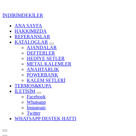
İçeriğe
geç
İNDİRİMDEKİLER
ANA SAYFA
Kurumsal Promosyon-Hediyelik
HAKKIMIZDA
REFERANSLAR
KATALOGLAR
AJANDALAR
DEFTERLER
HEDİYE SETLER
METAL KALEMLER
ANAHTARLIK
POWERBANK
KALEM SETLERİ
TERMOS&KUPA
İLETİŞİM
Facebook
Whatsapp
İnstagram
Twitter
WHATSAPP DESTEK HATTI
Kurumsal Promosyon-Hediyelik