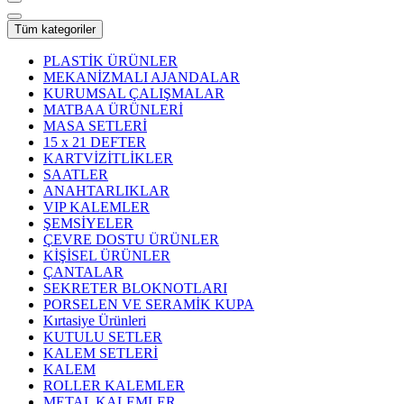
Tüm kategoriler
PLASTİK ÜRÜNLER
MEKANİZMALI AJANDALAR
KURUMSAL ÇALIŞMALAR
MATBAA ÜRÜNLERİ
MASA SETLERİ
15 x 21 DEFTER
KARTVİZİTLİKLER
SAATLER
ANAHTARLIKLAR
VIP KALEMLER
ŞEMSİYELER
ÇEVRE DOSTU ÜRÜNLER
KİŞİSEL ÜRÜNLER
ÇANTALAR
SEKRETER BLOKNOTLARI
PORSELEN VE SERAMİK KUPA
Kırtasiye Ürünleri
KUTULU SETLER
KALEM SETLERİ
KALEM
ROLLER KALEMLER
METAL KALEMLER