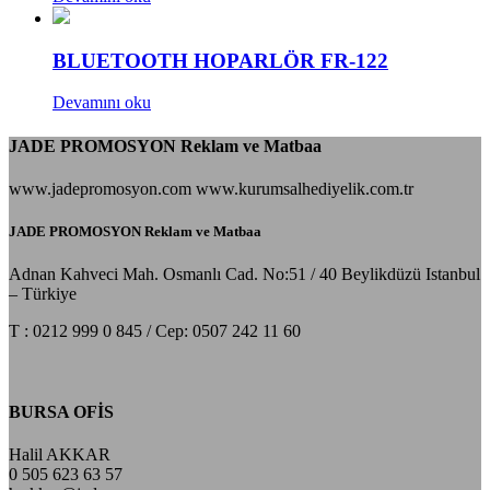
BLUETOOTH HOPARLÖR FR-122
Devamını oku
JADE PROMOSYON Reklam ve Matbaa
www.jadepromosyon.com www.kurumsalhediyelik.com.tr
JADE PROMOSYON Reklam ve Matbaa
Adnan Kahveci Mah. Osmanlı Cad. No:51 / 40 Beylikdüzü Istanbul
– Türkiye
T : 0212 999 0 845 / Cep: 0507 242 11 60
BURSA OFİS
Halil AKKAR
0 505 623 63 57