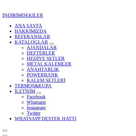
İçeriğe
geç
İNDİRİMDEKİLER
ANA SAYFA
Kurumsal Promosyon-Hediyelik
HAKKIMIZDA
REFERANSLAR
KATALOGLAR
AJANDALAR
DEFTERLER
HEDİYE SETLER
METAL KALEMLER
ANAHTARLIK
POWERBANK
KALEM SETLERİ
TERMOS&KUPA
İLETİŞİM
Facebook
Whatsapp
İnstagram
Twitter
WHATSAPP DESTEK HATTI
Kurumsal Promosyon-Hediyelik