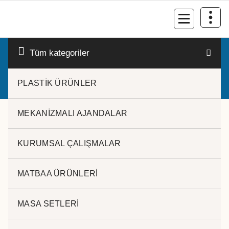
İçeriğe
geç
Kurumsal Promosyon-Hediyelik
Tüm kategoriler
PLASTİK ÜRÜNLER
MEKANİZMALI AJANDALAR
KURUMSAL ÇALIŞMALAR
MATBAA ÜRÜNLERİ
MASA KAĞITLIK SETİ
MASA SETLERİ
İMALAT ÜRÜNÜMÜZDÜR.
Kategoriler:
MATBAA ÜRÜNLERİ