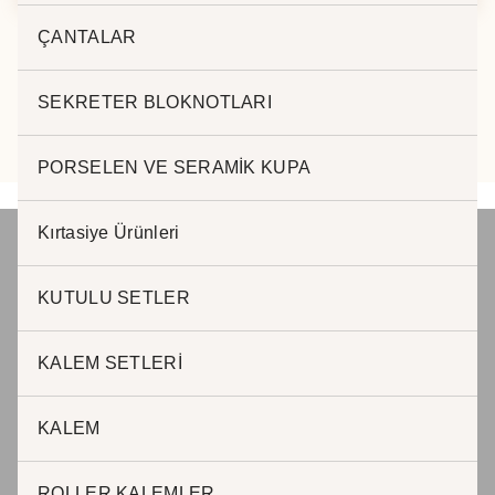
ÇANTALAR
SEKRETER BLOKNOTLARI
PORSELEN VE SERAMİK KUPA
Kırtasiye Ürünleri
KUTULU SETLER
JADE PROMOSYON Reklam ve Matbaa
www.jadepromosyon.com www.kurumsalhediyelik.com.tr
KALEM SETLERİ
KALEM
JADE PROMOSYON Reklam ve Matbaa
ROLLER KALEMLER