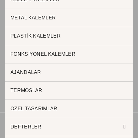
Adnan Kahveci Mah. Osmanlı Cad. No:51 / 40 Beylikdüzü
Istanbul – Türkiye
METAL KALEMLER
T : 0212 999 0 845 / Cep: 0507 242 11 60
PLASTİK KALEMLER
FONKSİYONEL KALEMLER
BURSA OFİS
AJANDALAR
Halil AKKAR
0 505 623 63 57
h.akkar@jadepromosyon.com
TERMOSLAR
bursa@kurumsalhediyelik.com.tr
ÖZEL TASARIMLAR
DEFTERLER
Telif hakkı © 2026 | Geliştirici JADE REKLAM