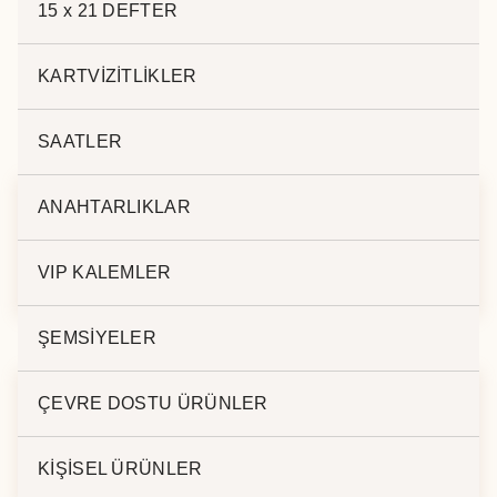
15 x 21 DEFTER
KARTVİZİTLİKLER
İlgili ürünler
SAATLER
ANAHTARLIKLAR
ŞEKİLLİ YAPIŞKANLI
KATLANABİLEN
NOT KAĞIDI
HEDİYE KUTUSU
VIP KALEMLER
ŞEMSİYELER
ÇEVRE DOSTU ÜRÜNLER
KAPAKLI BLOKNOT
İPLİ HEDİYE
İKİLİ
KUTUSU
KİŞİSEL ÜRÜNLER