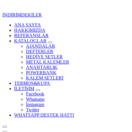
İçeriğe
geç
İNDİRİMDEKİLER
ANA SAYFA
Kurumsal Promosyon-Hediyelik
HAKKIMIZDA
REFERANSLAR
KATALOGLAR
AJANDALAR
DEFTERLER
HEDİYE SETLER
METAL KALEMLER
ANAHTARLIK
POWERBANK
KALEM SETLERİ
TERMOS&KUPA
İLETİŞİM
Facebook
Whatsapp
İnstagram
Twitter
WHATSAPP DESTEK HATTI
Kurumsal Promosyon-Hediyelik