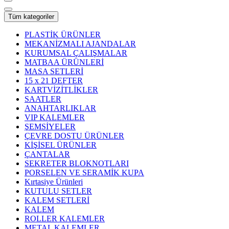
Tüm kategoriler
PLASTİK ÜRÜNLER
MEKANİZMALI AJANDALAR
KURUMSAL ÇALIŞMALAR
MATBAA ÜRÜNLERİ
MASA SETLERİ
15 x 21 DEFTER
KARTVİZİTLİKLER
SAATLER
ANAHTARLIKLAR
VIP KALEMLER
ŞEMSİYELER
ÇEVRE DOSTU ÜRÜNLER
KİŞİSEL ÜRÜNLER
ÇANTALAR
SEKRETER BLOKNOTLARI
PORSELEN VE SERAMİK KUPA
Kırtasiye Ürünleri
KUTULU SETLER
KALEM SETLERİ
KALEM
ROLLER KALEMLER
METAL KALEMLER