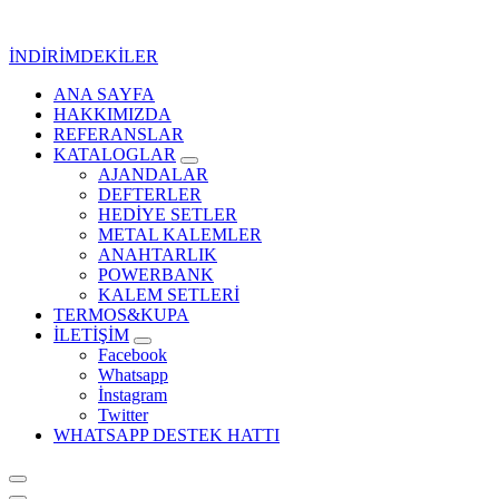
İçeriğe
geç
İNDİRİMDEKİLER
ANA SAYFA
Kurumsal Promosyon-Hediyelik
HAKKIMIZDA
REFERANSLAR
KATALOGLAR
AJANDALAR
DEFTERLER
HEDİYE SETLER
METAL KALEMLER
ANAHTARLIK
POWERBANK
KALEM SETLERİ
TERMOS&KUPA
İLETİŞİM
Facebook
Whatsapp
İnstagram
Twitter
WHATSAPP DESTEK HATTI
Kurumsal Promosyon-Hediyelik