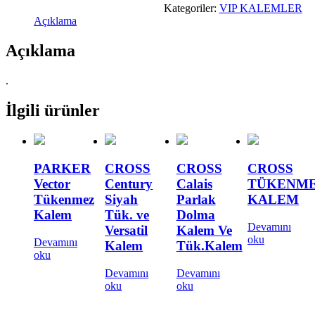
Kategoriler:
VIP KALEMLER
Açıklama
Açıklama
.
İlgili ürünler
PARKER
CROSS
CROSS
CROSS
Vector
Century
Calais
TÜKENM
Tükenmez
Siyah
Parlak
KALEM
Kalem
Tük. ve
Dolma
Devamını
Versatil
Kalem Ve
oku
Devamını
Kalem
Tük.Kalem
oku
Devamını
Devamını
oku
oku