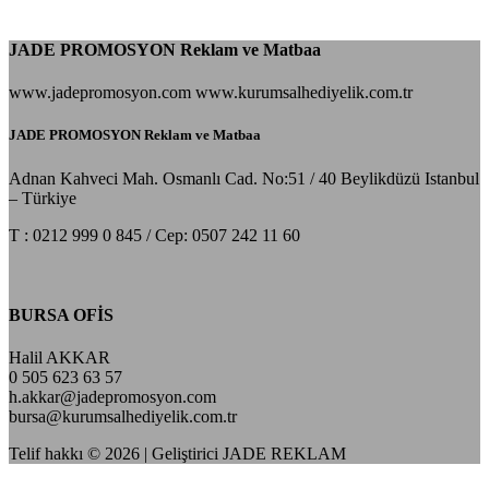
JADE PROMOSYON Reklam ve Matbaa
www.jadepromosyon.com www.kurumsalhediyelik.com.tr
JADE PROMOSYON Reklam ve Matbaa
Adnan Kahveci Mah. Osmanlı Cad. No:51 / 40 Beylikdüzü Istanbul
– Türkiye
T : 0212 999 0 845 / Cep: 0507 242 11 60
BURSA OFİS
Halil AKKAR
0 505 623 63 57
h.akkar@jadepromosyon.com
bursa@kurumsalhediyelik.com.tr
Telif hakkı © 2026 | Geliştirici JADE REKLAM