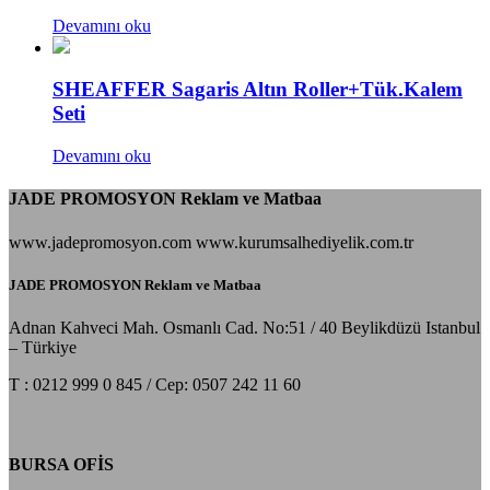
Devamını oku
SHEAFFER Sagaris Altın Roller+Tük.Kalem
Seti
Devamını oku
JADE PROMOSYON Reklam ve Matbaa
www.jadepromosyon.com www.kurumsalhediyelik.com.tr
JADE PROMOSYON Reklam ve Matbaa
Adnan Kahveci Mah. Osmanlı Cad. No:51 / 40 Beylikdüzü Istanbul
– Türkiye
T : 0212 999 0 845 / Cep: 0507 242 11 60
BURSA OFİS