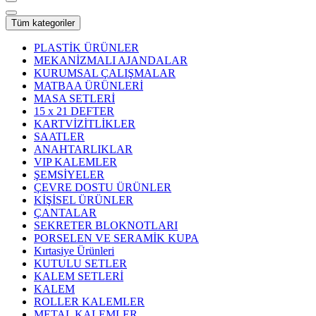
Tüm kategoriler
PLASTİK ÜRÜNLER
MEKANİZMALI AJANDALAR
KURUMSAL ÇALIŞMALAR
MATBAA ÜRÜNLERİ
MASA SETLERİ
15 x 21 DEFTER
KARTVİZİTLİKLER
SAATLER
ANAHTARLIKLAR
VIP KALEMLER
ŞEMSİYELER
ÇEVRE DOSTU ÜRÜNLER
KİŞİSEL ÜRÜNLER
ÇANTALAR
SEKRETER BLOKNOTLARI
PORSELEN VE SERAMİK KUPA
Kırtasiye Ürünleri
KUTULU SETLER
KALEM SETLERİ
KALEM
ROLLER KALEMLER
METAL KALEMLER