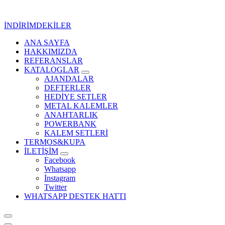
İçeriğe
geç
İNDİRİMDEKİLER
ANA SAYFA
Kurumsal Promosyon-Hediyelik
HAKKIMIZDA
REFERANSLAR
KATALOGLAR
AJANDALAR
DEFTERLER
HEDİYE SETLER
METAL KALEMLER
ANAHTARLIK
POWERBANK
KALEM SETLERİ
TERMOS&KUPA
İLETİŞİM
Facebook
Whatsapp
İnstagram
Twitter
WHATSAPP DESTEK HATTI
Kurumsal Promosyon-Hediyelik