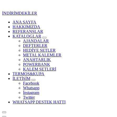
İçeriğe
geç
İNDİRİMDEKİLER
ANA SAYFA
Kurumsal Promosyon-Hediyelik
HAKKIMIZDA
REFERANSLAR
KATALOGLAR
AJANDALAR
DEFTERLER
HEDİYE SETLER
METAL KALEMLER
ANAHTARLIK
POWERBANK
KALEM SETLERİ
TERMOS&KUPA
İLETİŞİM
Facebook
Whatsapp
İnstagram
Twitter
WHATSAPP DESTEK HATTI
Kurumsal Promosyon-Hediyelik