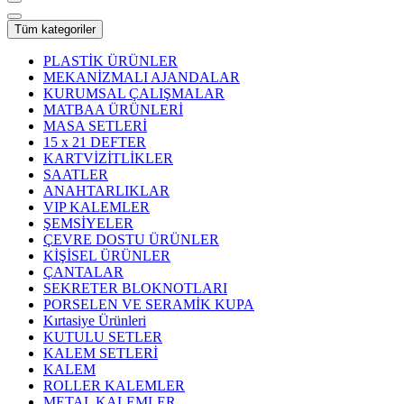
Tüm kategoriler
PLASTİK ÜRÜNLER
MEKANİZMALI AJANDALAR
KURUMSAL ÇALIŞMALAR
MATBAA ÜRÜNLERİ
MASA SETLERİ
15 x 21 DEFTER
KARTVİZİTLİKLER
SAATLER
ANAHTARLIKLAR
VIP KALEMLER
ŞEMSİYELER
ÇEVRE DOSTU ÜRÜNLER
KİŞİSEL ÜRÜNLER
ÇANTALAR
SEKRETER BLOKNOTLARI
PORSELEN VE SERAMİK KUPA
Kırtasiye Ürünleri
KUTULU SETLER
KALEM SETLERİ
KALEM
ROLLER KALEMLER
METAL KALEMLER