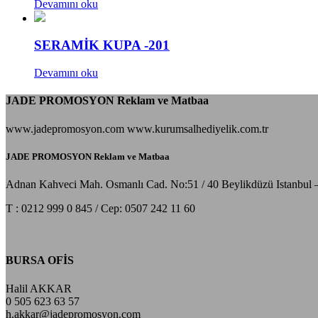
Devamını oku
SERAMİK KUPA -201
Devamını oku
JADE PROMOSYON Reklam ve Matbaa
www.jadepromosyon.com www.kurumsalhediyelik.com.tr
JADE PROMOSYON Reklam ve Matbaa
Adnan Kahveci Mah. Osmanlı Cad. No:51 / 40 Beylikdüzü Istanbul 
T : 0212 999 0 845 / Cep: 0507 242 11 60
BURSA OFİS
Halil AKKAR
0 505 623 63 57
h.akkar@jadepromosyon.com