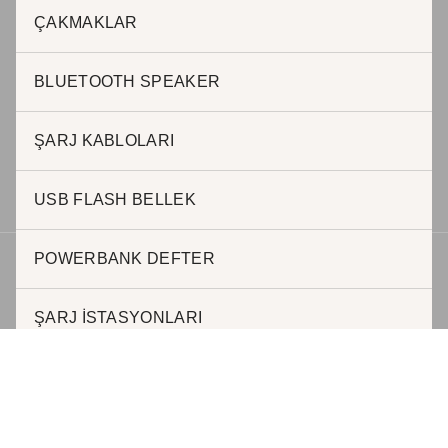
ÇAKMAKLAR
BURSA OFİS
BLUETOOTH SPEAKER
Halil AKKAR
0 505 623 63 57
ŞARJ KABLOLARI
h.akkar@jadepromosyon.com
bursa@kurumsalhediyelik.com.tr
USB FLASH BELLEK
POWERBANK DEFTER
Telif hakkı © 2026 | Geliştirici JADE REKLAM
ŞARJ İSTASYONLARI
MAGSAFE KABLOSUZ ŞARJ
POWERBANKLER