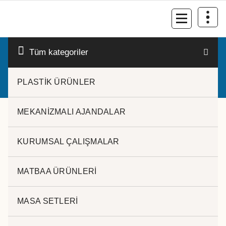
İçeriğe
geç
Kurumsal Promosyon-Hediyelik
Tüm kategoriler
PLASTİK ÜRÜNLER
MEKANİZMALI AJANDALAR
KURUMSAL ÇALIŞMALAR
MATBAA ÜRÜNLERİ
M. TÜKENMEZ KALEM LP-
436
MASA SETLERİ
METAL TÜKENMEZ KALEM