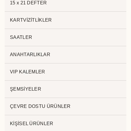
15 x 21 DEFTER
Kategoriler:
METAL KALEMLER
KARTVİZİTLİKLER
SAATLER
Açıklama
ANAHTARLIKLAR
Açıklama
VIP KALEMLER
.
ŞEMSİYELER
ÇEVRE DOSTU ÜRÜNLER
İlgili ürünler
KİŞİSEL ÜRÜNLER