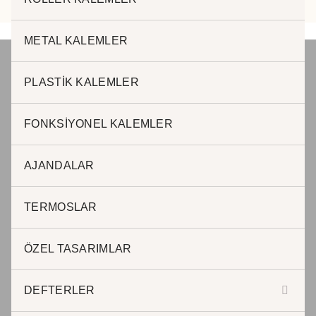
METAL KALEMLER
PLASTİK KALEMLER
JADE PROMOSYON Reklam ve Matbaa
FONKSİYONEL KALEMLER
www.jadepromosyon.com www.kurumsalhediyelik.com.tr
AJANDALAR
JADE PROMOSYON Reklam ve Matbaa
TERMOSLAR
Adnan Kahveci Mah. Osmanlı Cad. No:51 / 40 Beylikdüzü
Istanbul – Türkiye
ÖZEL TASARIMLAR
T : 0212 999 0 845 / Cep: 0507 242 11 60
DEFTERLER