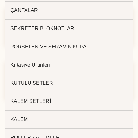
ÇANTALAR
M.TÜKENMEZ
M. TÜKENMEZ
SEKRETER BLOKNOTLARI
KALEM HS-290
KALEM HS-1265
PORSELEN VE SERAMİK KUPA
Kırtasiye Ürünleri
TÜKENMEZ
M.TÜKENMEZ
KUTULU SETLER
KALEM1845
KALEM HS-1219
KALEM SETLERİ
KALEM
ROLLER KALEMLER