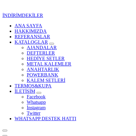
İçeriğe
geç
İNDİRİMDEKİLER
ANA SAYFA
Kurumsal Promosyon-Hediyelik
HAKKIMIZDA
REFERANSLAR
KATALOGLAR
AJANDALAR
DEFTERLER
HEDİYE SETLER
METAL KALEMLER
ANAHTARLIK
POWERBANK
KALEM SETLERİ
TERMOS&KUPA
İLETİŞİM
Facebook
Whatsapp
İnstagram
Twitter
WHATSAPP DESTEK HATTI
Kurumsal Promosyon-Hediyelik