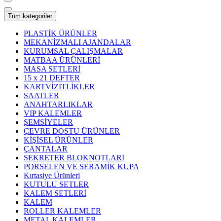
Tüm kategoriler
PLASTİK ÜRÜNLER
MEKANİZMALI AJANDALAR
KURUMSAL ÇALIŞMALAR
MATBAA ÜRÜNLERİ
MASA SETLERİ
15 x 21 DEFTER
KARTVİZİTLİKLER
SAATLER
ANAHTARLIKLAR
VIP KALEMLER
ŞEMSİYELER
ÇEVRE DOSTU ÜRÜNLER
KİŞİSEL ÜRÜNLER
ÇANTALAR
SEKRETER BLOKNOTLARI
PORSELEN VE SERAMİK KUPA
Kırtasiye Ürünleri
KUTULU SETLER
KALEM SETLERİ
KALEM
ROLLER KALEMLER
METAL KALEMLER