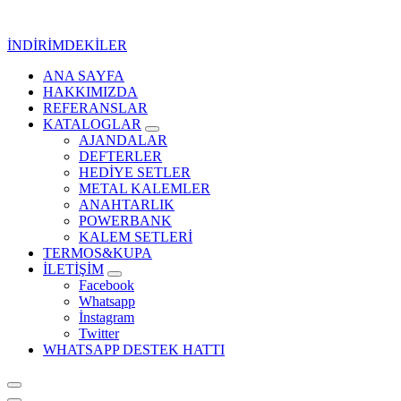
İçeriğe
geç
İNDİRİMDEKİLER
ANA SAYFA
Kurumsal Promosyon-Hediyelik
HAKKIMIZDA
REFERANSLAR
KATALOGLAR
AJANDALAR
DEFTERLER
HEDİYE SETLER
METAL KALEMLER
ANAHTARLIK
POWERBANK
KALEM SETLERİ
TERMOS&KUPA
İLETİŞİM
Facebook
Whatsapp
İnstagram
Twitter
WHATSAPP DESTEK HATTI
Kurumsal Promosyon-Hediyelik