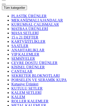
Tüm kategoriler
PLASTİK ÜRÜNLER
MEKANİZMALI AJANDALAR
KURUMSAL ÇALIŞMALAR
MATBAA ÜRÜNLERİ
MASA SETLERİ
15 x 21 DEFTER
KARTVİZİTLİKLER
SAATLER
ANAHTARLIKLAR
VIP KALEMLER
ŞEMSİYELER
ÇEVRE DOSTU ÜRÜNLER
KİŞİSEL ÜRÜNLER
ÇANTALAR
SEKRETER BLOKNOTLARI
PORSELEN VE SERAMİK KUPA
Kırtasiye Ürünleri
KUTULU SETLER
KALEM SETLERİ
KALEM
ROLLER KALEMLER
METAL KALEMLER