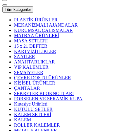
Tüm kategoriler
PLASTİK ÜRÜNLER
MEKANİZMALI AJANDALAR
KURUMSAL ÇALIŞMALAR
MATBAA ÜRÜNLERİ
MASA SETLERİ
15 x 21 DEFTER
KARTVİZİTLİKLER
SAATLER
ANAHTARLIKLAR
VIP KALEMLER
ŞEMSİYELER
ÇEVRE DOSTU ÜRÜNLER
KİŞİSEL ÜRÜNLER
ÇANTALAR
SEKRETER BLOKNOTLARI
PORSELEN VE SERAMİK KUPA
Kırtasiye Ürünleri
KUTULU SETLER
KALEM SETLERİ
KALEM
ROLLER KALEMLER
METAL KALEMLER