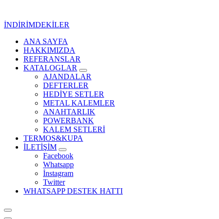
İçeriğe
geç
İNDİRİMDEKİLER
ANA SAYFA
Kurumsal Promosyon-Hediyelik
HAKKIMIZDA
REFERANSLAR
KATALOGLAR
AJANDALAR
DEFTERLER
HEDİYE SETLER
METAL KALEMLER
ANAHTARLIK
POWERBANK
KALEM SETLERİ
TERMOS&KUPA
İLETİŞİM
Facebook
Whatsapp
İnstagram
Twitter
WHATSAPP DESTEK HATTI
Kurumsal Promosyon-Hediyelik