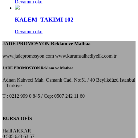
Devamını oku
KALEM TAKIMI 102
Devamını oku
JADE PROMOSYON Reklam ve Matbaa
www.jadepromosyon.com www.kurumsalhediyelik.com.tr
JADE PROMOSYON Reklam ve Matbaa
Adnan Kahveci Mah. Osmanlı Cad. No:51 / 40 Beylikdüzü Istanbul
– Türkiye
T : 0212 999 0 845 / Cep: 0507 242 11 60
BURSA OFİS
Halil AKKAR
0 505 623 63 57