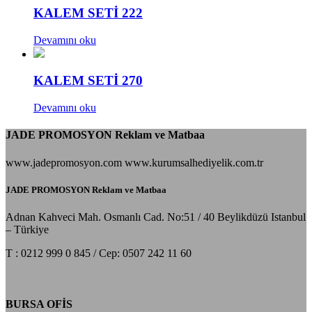
KALEM SETİ 222
Devamını oku
KALEM SETİ 270
Devamını oku
JADE PROMOSYON Reklam ve Matbaa
www.jadepromosyon.com www.kurumsalhediyelik.com.tr
JADE PROMOSYON Reklam ve Matbaa
Adnan Kahveci Mah. Osmanlı Cad. No:51 / 40 Beylikdüzü Istanbul
– Türkiye
T : 0212 999 0 845 / Cep: 0507 242 11 60
BURSA OFİS