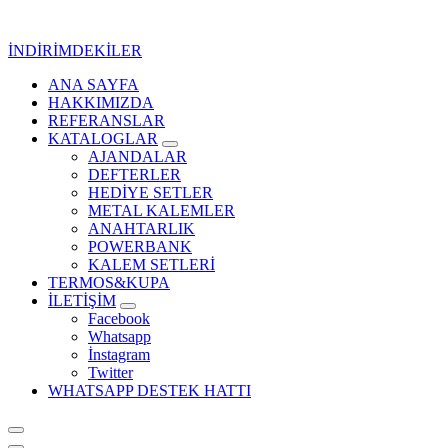
İçeriğe
geç
İNDİRİMDEKİLER
ANA SAYFA
Kurumsal Promosyon-Hediyelik
HAKKIMIZDA
REFERANSLAR
KATALOGLAR
AJANDALAR
DEFTERLER
HEDİYE SETLER
METAL KALEMLER
ANAHTARLIK
POWERBANK
KALEM SETLERİ
TERMOS&KUPA
İLETİŞİM
Facebook
Whatsapp
İnstagram
Twitter
WHATSAPP DESTEK HATTI
Kurumsal Promosyon-Hediyelik