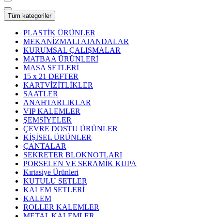
Tüm kategoriler
PLASTİK ÜRÜNLER
MEKANİZMALI AJANDALAR
KURUMSAL ÇALIŞMALAR
MATBAA ÜRÜNLERİ
MASA SETLERİ
15 x 21 DEFTER
KARTVİZİTLİKLER
SAATLER
ANAHTARLIKLAR
VIP KALEMLER
ŞEMSİYELER
ÇEVRE DOSTU ÜRÜNLER
KİŞİSEL ÜRÜNLER
ÇANTALAR
SEKRETER BLOKNOTLARI
PORSELEN VE SERAMİK KUPA
Kırtasiye Ürünleri
KUTULU SETLER
KALEM SETLERİ
KALEM
ROLLER KALEMLER
METAL KALEMLER