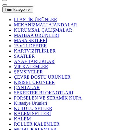
Tüm kategoriler
PLASTİK ÜRÜNLER
MEKANİZMALI AJANDALAR
KURUMSAL ÇALIŞMALAR
MATBAA ÜRÜNLERİ
MASA SETLERİ
15 x 21 DEFTER
KARTVİZİTLİKLER
SAATLER
ANAHTARLIKLAR
VIP KALEMLER
ŞEMSİYELER
ÇEVRE DOSTU ÜRÜNLER
KİŞİSEL ÜRÜNLER
ÇANTALAR
SEKRETER BLOKNOTLARI
PORSELEN VE SERAMİK KUPA
Kırtasiye Ürünleri
KUTULU SETLER
KALEM SETLERİ
KALEM
ROLLER KALEMLER
METAL KALEMLER