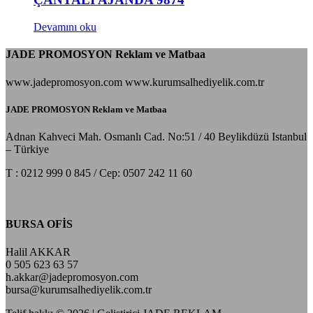
Devamını oku
JADE PROMOSYON Reklam ve Matbaa
www.jadepromosyon.com www.kurumsalhediyelik.com.tr
JADE PROMOSYON Reklam ve Matbaa
Adnan Kahveci Mah. Osmanlı Cad. No:51 / 40 Beylikdüzü Istanbul
– Türkiye
T : 0212 999 0 845 / Cep: 0507 242 11 60
BURSA OFİS
Halil AKKAR
0 505 623 63 57
h.akkar@jadepromosyon.com
bursa@kurumsalhediyelik.com.tr