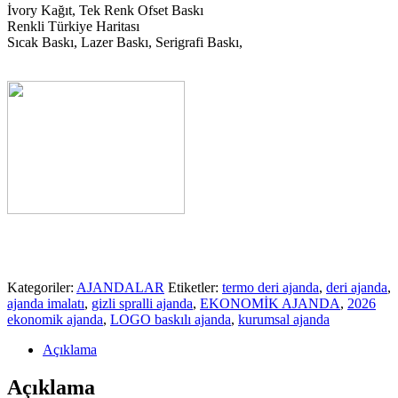
İvory Kağıt, Tek Renk Ofset Baskı
Renkli Türkiye Haritası
Sıcak Baskı, Lazer Baskı, Serigrafi Baskı,
Kategoriler:
AJANDALAR
Etiketler:
termo deri ajanda
,
deri ajanda
,
ajanda imalatı
,
gizli spralli ajanda
,
EKONOMİK AJANDA
,
2026
ekonomik ajanda
,
LOGO baskılı ajanda
,
kurumsal ajanda
Açıklama
Açıklama