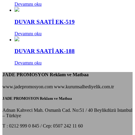
Devamını oku
DUVAR SAATİ EK-519
Devamını oku
DUVAR SAATİ AK-188
Devamını oku
JADE PROMOSYON Reklam ve Matbaa
www.jadepromosyon.com www.kurumsalhediyelik.com.tr
JADE PROMOSYON Reklam ve Matbaa
Adnan Kahveci Mah. Osmanlı Cad. No:51 / 40 Beylikdüzü Istanbul
– Türkiye
T : 0212 999 0 845 / Cep: 0507 242 11 60