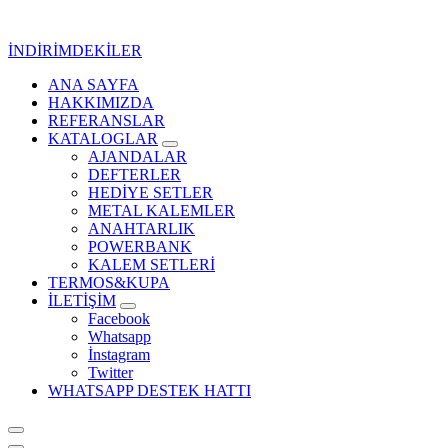
İçeriğe
geç
İNDİRİMDEKİLER
ANA SAYFA
Kurumsal Promosyon-Hediyelik
HAKKIMIZDA
REFERANSLAR
KATALOGLAR
AJANDALAR
DEFTERLER
HEDİYE SETLER
METAL KALEMLER
ANAHTARLIK
POWERBANK
KALEM SETLERİ
TERMOS&KUPA
İLETİŞİM
Facebook
Whatsapp
İnstagram
Twitter
WHATSAPP DESTEK HATTI
Kurumsal Promosyon-Hediyelik