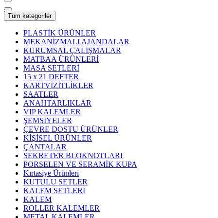
Tüm kategoriler
PLASTİK ÜRÜNLER
MEKANİZMALI AJANDALAR
KURUMSAL ÇALIŞMALAR
MATBAA ÜRÜNLERİ
MASA SETLERİ
15 x 21 DEFTER
KARTVİZİTLİKLER
SAATLER
ANAHTARLIKLAR
VIP KALEMLER
ŞEMSİYELER
ÇEVRE DOSTU ÜRÜNLER
KİŞİSEL ÜRÜNLER
ÇANTALAR
SEKRETER BLOKNOTLARI
PORSELEN VE SERAMİK KUPA
Kırtasiye Ürünleri
KUTULU SETLER
KALEM SETLERİ
KALEM
ROLLER KALEMLER
METAL KALEMLER