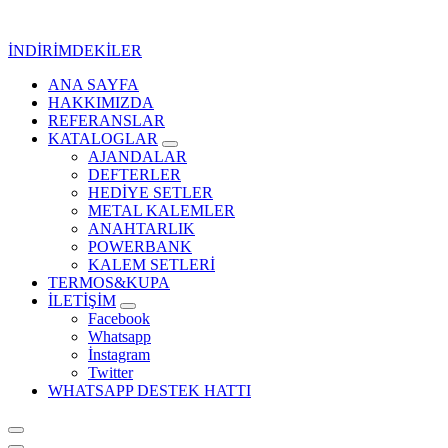
İçeriğe
geç
İNDİRİMDEKİLER
ANA SAYFA
Kurumsal Promosyon-Hediyelik
HAKKIMIZDA
REFERANSLAR
KATALOGLAR
AJANDALAR
DEFTERLER
HEDİYE SETLER
METAL KALEMLER
ANAHTARLIK
POWERBANK
KALEM SETLERİ
TERMOS&KUPA
İLETİŞİM
Facebook
Whatsapp
İnstagram
Twitter
WHATSAPP DESTEK HATTI
Kurumsal Promosyon-Hediyelik