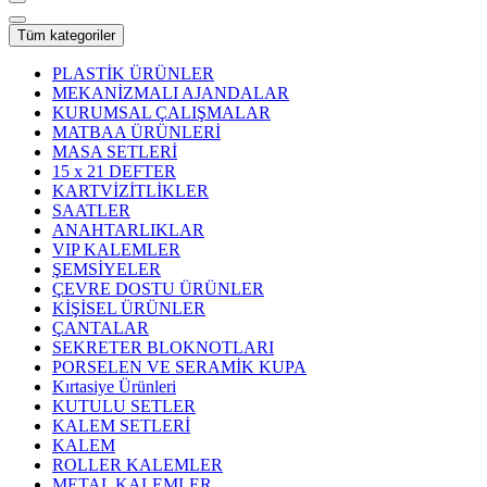
Tüm kategoriler
PLASTİK ÜRÜNLER
MEKANİZMALI AJANDALAR
KURUMSAL ÇALIŞMALAR
MATBAA ÜRÜNLERİ
MASA SETLERİ
15 x 21 DEFTER
KARTVİZİTLİKLER
SAATLER
ANAHTARLIKLAR
VIP KALEMLER
ŞEMSİYELER
ÇEVRE DOSTU ÜRÜNLER
KİŞİSEL ÜRÜNLER
ÇANTALAR
SEKRETER BLOKNOTLARI
PORSELEN VE SERAMİK KUPA
Kırtasiye Ürünleri
KUTULU SETLER
KALEM SETLERİ
KALEM
ROLLER KALEMLER
METAL KALEMLER