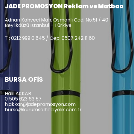
JADE PROMOSYON Reklam ve Matbaa
Adnan Kahveci Mah. Osmanlı Cad. No:51 / 40
Beylikdüzü Istanbul – Türkiye
T : 0212 999 0 845 / Cep: 0507 242 11 60
BURSA OFİS
Halil AKKAR
0 505 623 63 57
h.akkar@jadepromosyon.com
bursa@kurumsalhediyelik.com.tr