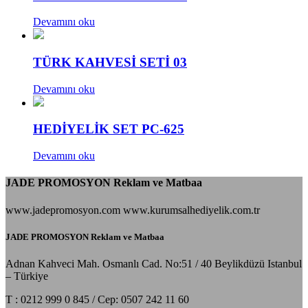
Devamını oku
TÜRK KAHVESİ SETİ 03
Devamını oku
HEDİYELİK SET PC-625
Devamını oku
JADE PROMOSYON Reklam ve Matbaa
www.jadepromosyon.com www.kurumsalhediyelik.com.tr
JADE PROMOSYON Reklam ve Matbaa
Adnan Kahveci Mah. Osmanlı Cad. No:51 / 40 Beylikdüzü Istanbul
– Türkiye
T : 0212 999 0 845 / Cep: 0507 242 11 60