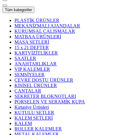
Tüm kategoriler
PLASTİK ÜRÜNLER
MEKANİZMALI AJANDALAR
KURUMSAL ÇALIŞMALAR
MATBAA ÜRÜNLERİ
MASA SETLERİ
15 x 21 DEFTER
KARTVİZİTLİKLER
SAATLER
ANAHTARLIKLAR
VIP KALEMLER
ŞEMSİYELER
ÇEVRE DOSTU ÜRÜNLER
KİŞİSEL ÜRÜNLER
ÇANTALAR
SEKRETER BLOKNOTLARI
PORSELEN VE SERAMİK KUPA
Kırtasiye Ürünleri
KUTULU SETLER
KALEM SETLERİ
KALEM
ROLLER KALEMLER
METAL KALEMLER