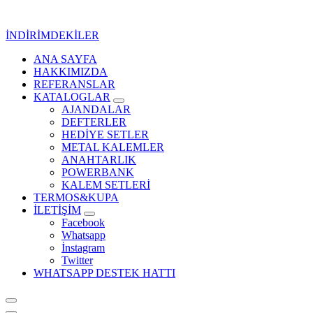
İçeriğe
geç
İNDİRİMDEKİLER
ANA SAYFA
Kurumsal Promosyon-Hediyelik
HAKKIMIZDA
REFERANSLAR
KATALOGLAR
AJANDALAR
DEFTERLER
HEDİYE SETLER
METAL KALEMLER
ANAHTARLIK
POWERBANK
KALEM SETLERİ
TERMOS&KUPA
İLETİŞİM
Facebook
Whatsapp
İnstagram
Twitter
WHATSAPP DESTEK HATTI
Kurumsal Promosyon-Hediyelik