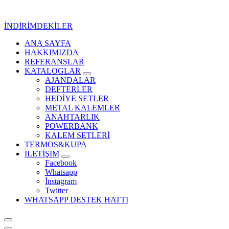
İçeriğe
geç
İNDİRİMDEKİLER
ANA SAYFA
Kurumsal Promosyon-Hediyelik
HAKKIMIZDA
REFERANSLAR
KATALOGLAR
AJANDALAR
DEFTERLER
HEDİYE SETLER
METAL KALEMLER
ANAHTARLIK
POWERBANK
KALEM SETLERİ
TERMOS&KUPA
İLETİŞİM
Facebook
Whatsapp
İnstagram
Twitter
WHATSAPP DESTEK HATTI
Kurumsal Promosyon-Hediyelik