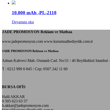
10.000 mAh -PL-2110
Devamını oku
JADE PROMOSYON Reklam ve Matbaa
www.jadepromosyon.com www.kurumsalhediyelik.com.tr
JADE PROMOSYON Reklam ve Matbaa
Adnan Kahveci Mah. Osmanlı Cad. No:51 / 40 Beylikdüzü Istanbul 
T : 0212 999 0 845 / Cep: 0507 242 11 60
BURSA OFİS
Halil AKKAR
0 505 623 63 57
h.akkar@jadepromosyon.com
bursa@kurumsalhediyelik.com.tr