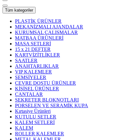
Tüm kategoriler
PLASTİK ÜRÜNLER
MEKANİZMALI AJANDALAR
KURUMSAL ÇALIŞMALAR
MATBAA ÜRÜNLERİ
MASA SETLERİ
15 x 21 DEFTER
KARTVİZİTLİKLER
SAATLER
ANAHTARLIKLAR
VIP KALEMLER
ŞEMSİYELER
ÇEVRE DOSTU ÜRÜNLER
KİŞİSEL ÜRÜNLER
ÇANTALAR
SEKRETER BLOKNOTLARI
PORSELEN VE SERAMİK KUPA
Kırtasiye Ürünleri
KUTULU SETLER
KALEM SETLERİ
KALEM
ROLLER KALEMLER
METAL KALEMLER