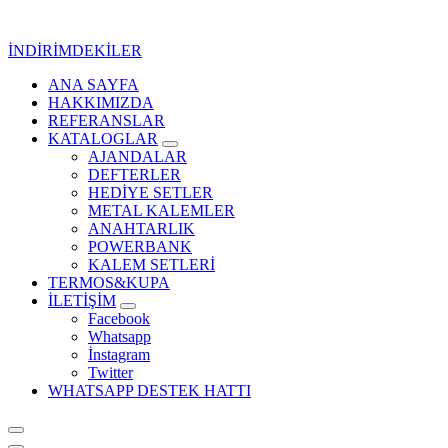
İçeriğe
geç
İNDİRİMDEKİLER
ANA SAYFA
Kurumsal Promosyon-Hediyelik
HAKKIMIZDA
REFERANSLAR
KATALOGLAR
AJANDALAR
DEFTERLER
HEDİYE SETLER
METAL KALEMLER
ANAHTARLIK
POWERBANK
KALEM SETLERİ
TERMOS&KUPA
İLETİŞİM
Facebook
Whatsapp
İnstagram
Twitter
WHATSAPP DESTEK HATTI
Kurumsal Promosyon-Hediyelik