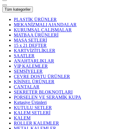
Tüm kategoriler
PLASTİK ÜRÜNLER
MEKANİZMALI AJANDALAR
KURUMSAL ÇALIŞMALAR
MATBAA ÜRÜNLERİ
MASA SETLERİ
15 x 21 DEFTER
KARTVİZİTLİKLER
SAATLER
ANAHTARLIKLAR
VIP KALEMLER
ŞEMSİYELER
ÇEVRE DOSTU ÜRÜNLER
KİŞİSEL ÜRÜNLER
ÇANTALAR
SEKRETER BLOKNOTLARI
PORSELEN VE SERAMİK KUPA
Kırtasiye Ürünleri
KUTULU SETLER
KALEM SETLERİ
KALEM
ROLLER KALEMLER
METAL KALEMLER