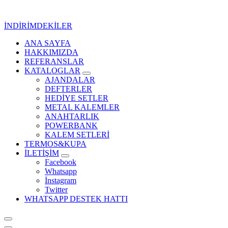
İçeriğe
geç
İNDİRİMDEKİLER
ANA SAYFA
Kurumsal Promosyon-Hediyelik
HAKKIMIZDA
REFERANSLAR
KATALOGLAR
AJANDALAR
DEFTERLER
HEDİYE SETLER
METAL KALEMLER
ANAHTARLIK
POWERBANK
KALEM SETLERİ
TERMOS&KUPA
İLETİŞİM
Facebook
Whatsapp
İnstagram
Twitter
WHATSAPP DESTEK HATTI
Kurumsal Promosyon-Hediyelik