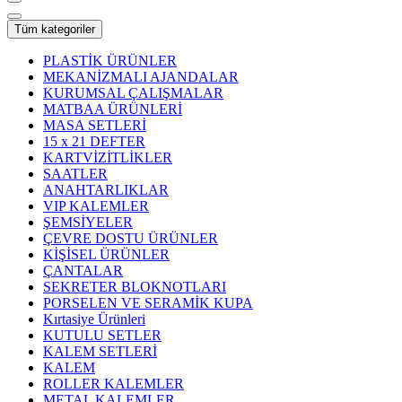
Tüm kategoriler
PLASTİK ÜRÜNLER
MEKANİZMALI AJANDALAR
KURUMSAL ÇALIŞMALAR
MATBAA ÜRÜNLERİ
MASA SETLERİ
15 x 21 DEFTER
KARTVİZİTLİKLER
SAATLER
ANAHTARLIKLAR
VIP KALEMLER
ŞEMSİYELER
ÇEVRE DOSTU ÜRÜNLER
KİŞİSEL ÜRÜNLER
ÇANTALAR
SEKRETER BLOKNOTLARI
PORSELEN VE SERAMİK KUPA
Kırtasiye Ürünleri
KUTULU SETLER
KALEM SETLERİ
KALEM
ROLLER KALEMLER
METAL KALEMLER