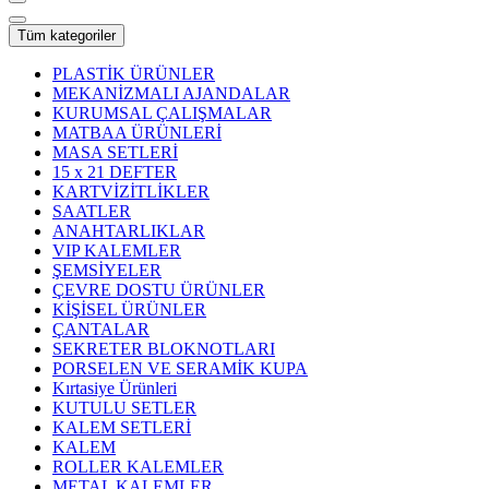
Tüm kategoriler
PLASTİK ÜRÜNLER
MEKANİZMALI AJANDALAR
KURUMSAL ÇALIŞMALAR
MATBAA ÜRÜNLERİ
MASA SETLERİ
15 x 21 DEFTER
KARTVİZİTLİKLER
SAATLER
ANAHTARLIKLAR
VIP KALEMLER
ŞEMSİYELER
ÇEVRE DOSTU ÜRÜNLER
KİŞİSEL ÜRÜNLER
ÇANTALAR
SEKRETER BLOKNOTLARI
PORSELEN VE SERAMİK KUPA
Kırtasiye Ürünleri
KUTULU SETLER
KALEM SETLERİ
KALEM
ROLLER KALEMLER
METAL KALEMLER