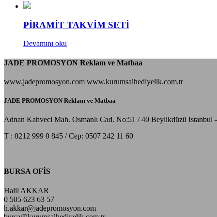
PİRAMİT TAKVİM SETİ
Devamını oku
JADE PROMOSYON Reklam ve Matbaa
www.jadepromosyon.com www.kurumsalhediyelik.com.tr
JADE PROMOSYON Reklam ve Matbaa
Adnan Kahveci Mah. Osmanlı Cad. No:51 / 40 Beylikdüzü Istanbul 
T : 0212 999 0 845 / Cep: 0507 242 11 60
BURSA OFİS
Halil AKKAR
0 505 623 63 57
h.akkar@jadepromosyon.com
bursa@kurumsalhediyelik.com.tr