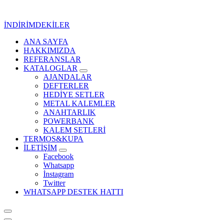
İçeriğe
geç
İNDİRİMDEKİLER
ANA SAYFA
Kurumsal Promosyon-Hediyelik
HAKKIMIZDA
REFERANSLAR
KATALOGLAR
AJANDALAR
DEFTERLER
HEDİYE SETLER
METAL KALEMLER
ANAHTARLIK
POWERBANK
KALEM SETLERİ
TERMOS&KUPA
İLETİŞİM
Facebook
Whatsapp
İnstagram
Twitter
WHATSAPP DESTEK HATTI
Kurumsal Promosyon-Hediyelik