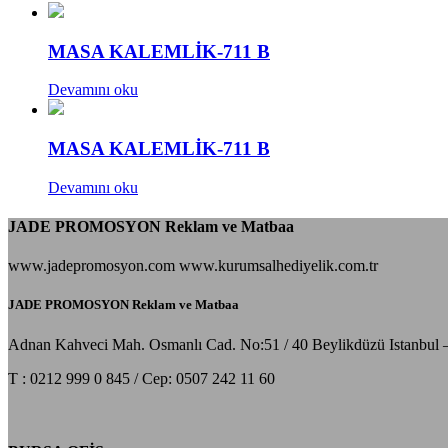
MASA KALEMLİK-711 B
Devamını oku
MASA KALEMLİK-711 B
Devamını oku
JADE PROMOSYON Reklam ve Matbaa
www.jadepromosyon.com www.kurumsalhediyelik.com.tr
JADE PROMOSYON Reklam ve Matbaa
Adnan Kahveci Mah. Osmanlı Cad. No:51 / 40 Beylikdüzü Istanbul 
T : 0212 999 0 845 / Cep: 0507 242 11 60