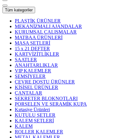
Tüm kategoriler
PLASTİK ÜRÜNLER
MEKANİZMALI AJANDALAR
KURUMSAL ÇALIŞMALAR
MATBAA ÜRÜNLERİ
MASA SETLERİ
15 x 21 DEFTER
KARTVİZİTLİKLER
SAATLER
ANAHTARLIKLAR
VIP KALEMLER
ŞEMSİYELER
ÇEVRE DOSTU ÜRÜNLER
KİŞİSEL ÜRÜNLER
ÇANTALAR
SEKRETER BLOKNOTLARI
PORSELEN VE SERAMİK KUPA
Kırtasiye Ürünleri
KUTULU SETLER
KALEM SETLERİ
KALEM
ROLLER KALEMLER
METAL KALEMLER