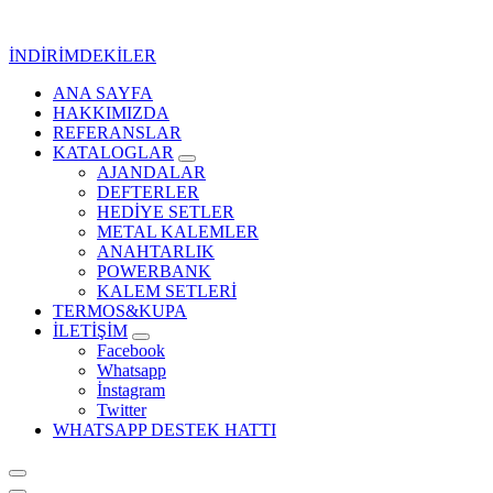
İçeriğe
geç
İNDİRİMDEKİLER
ANA SAYFA
Kurumsal Promosyon-Hediyelik
HAKKIMIZDA
REFERANSLAR
KATALOGLAR
AJANDALAR
DEFTERLER
HEDİYE SETLER
METAL KALEMLER
ANAHTARLIK
POWERBANK
KALEM SETLERİ
TERMOS&KUPA
İLETİŞİM
Facebook
Whatsapp
İnstagram
Twitter
WHATSAPP DESTEK HATTI
Kurumsal Promosyon-Hediyelik