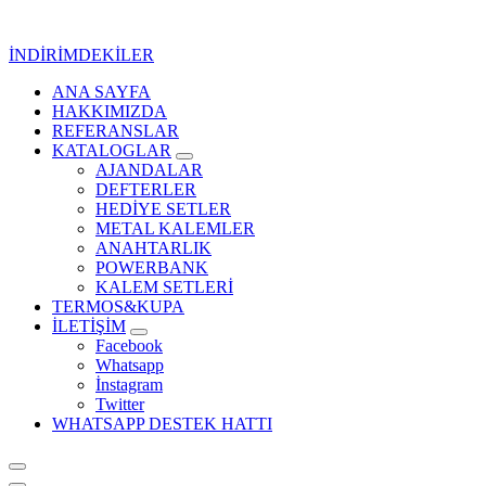
İçeriğe
geç
İNDİRİMDEKİLER
ANA SAYFA
Kurumsal Promosyon-Hediyelik
HAKKIMIZDA
REFERANSLAR
KATALOGLAR
AJANDALAR
DEFTERLER
HEDİYE SETLER
METAL KALEMLER
ANAHTARLIK
POWERBANK
KALEM SETLERİ
TERMOS&KUPA
İLETİŞİM
Facebook
Whatsapp
İnstagram
Twitter
WHATSAPP DESTEK HATTI
Kurumsal Promosyon-Hediyelik