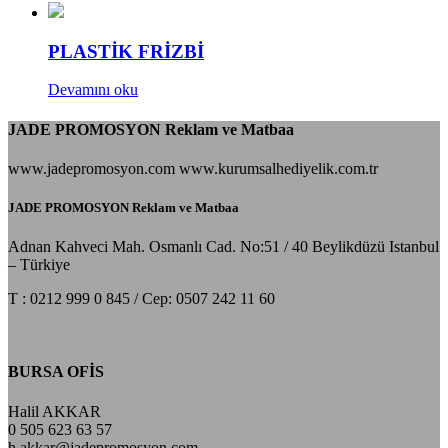
PLASTİK FRİZBİ
Devamını oku
JADE PROMOSYON Reklam ve Matbaa
www.jadepromosyon.com www.kurumsalhediyelik.com.tr
JADE PROMOSYON Reklam ve Matbaa
Adnan Kahveci Mah. Osmanlı Cad. No:51 / 40 Beylikdüzü Istanbul
– Türkiye
T : 0212 999 0 845 / Cep: 0507 242 11 60
BURSA OFİS
Halil AKKAR
0 505 623 63 57
h.akkar@jadepromosyon.com