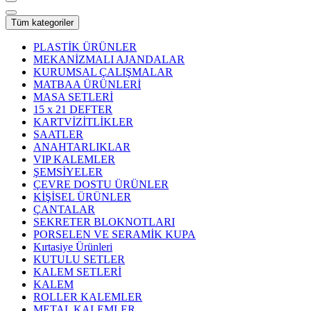
Tüm kategoriler
PLASTİK ÜRÜNLER
MEKANİZMALI AJANDALAR
KURUMSAL ÇALIŞMALAR
MATBAA ÜRÜNLERİ
MASA SETLERİ
15 x 21 DEFTER
KARTVİZİTLİKLER
SAATLER
ANAHTARLIKLAR
VIP KALEMLER
ŞEMSİYELER
ÇEVRE DOSTU ÜRÜNLER
KİŞİSEL ÜRÜNLER
ÇANTALAR
SEKRETER BLOKNOTLARI
PORSELEN VE SERAMİK KUPA
Kırtasiye Ürünleri
KUTULU SETLER
KALEM SETLERİ
KALEM
ROLLER KALEMLER
METAL KALEMLER