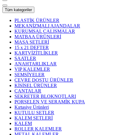
Tüm kategoriler
PLASTİK ÜRÜNLER
MEKANİZMALI AJANDALAR
KURUMSAL ÇALIŞMALAR
MATBAA ÜRÜNLERİ
MASA SETLERİ
15 x 21 DEFTER
KARTVİZİTLİKLER
SAATLER
ANAHTARLIKLAR
VIP KALEMLER
ŞEMSİYELER
ÇEVRE DOSTU ÜRÜNLER
KİŞİSEL ÜRÜNLER
ÇANTALAR
SEKRETER BLOKNOTLARI
PORSELEN VE SERAMİK KUPA
Kırtasiye Ürünleri
KUTULU SETLER
KALEM SETLERİ
KALEM
ROLLER KALEMLER
METAL KALEMLER