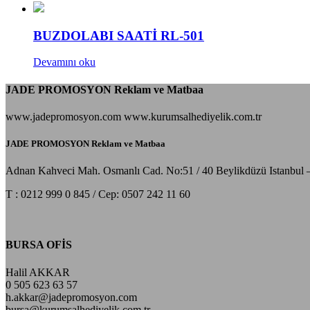
BUZDOLABI SAATİ RL-501
Devamını oku
JADE PROMOSYON Reklam ve Matbaa
www.jadepromosyon.com www.kurumsalhediyelik.com.tr
JADE PROMOSYON Reklam ve Matbaa
Adnan Kahveci Mah. Osmanlı Cad. No:51 / 40 Beylikdüzü Istanbul 
T : 0212 999 0 845 / Cep: 0507 242 11 60
BURSA OFİS
Halil AKKAR
0 505 623 63 57
h.akkar@jadepromosyon.com
bursa@kurumsalhediyelik.com.tr