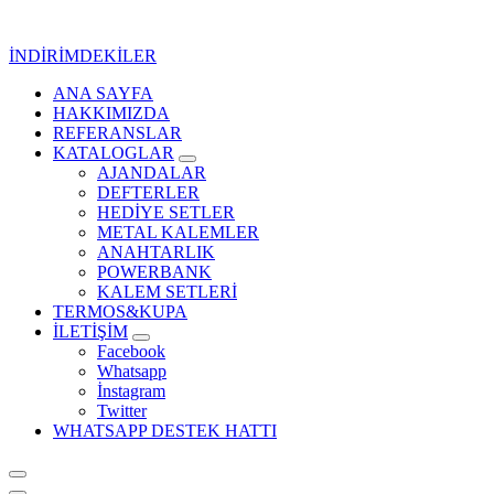
İçeriğe
geç
İNDİRİMDEKİLER
ANA SAYFA
Kurumsal Promosyon-Hediyelik
HAKKIMIZDA
REFERANSLAR
KATALOGLAR
AJANDALAR
DEFTERLER
HEDİYE SETLER
METAL KALEMLER
ANAHTARLIK
POWERBANK
KALEM SETLERİ
TERMOS&KUPA
İLETİŞİM
Facebook
Whatsapp
İnstagram
Twitter
WHATSAPP DESTEK HATTI
Kurumsal Promosyon-Hediyelik