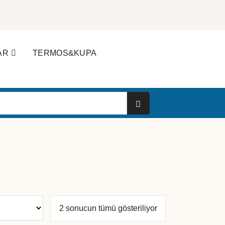
AR
TERMOS&KUPA
Popülerliğe
2 sonucun tümü gösteriliyor
göre