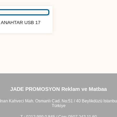
ANAHTAR USB 17
JADE PROMOSYON Reklam ve Matbaa
nan Kahveci Mah. Osmanlı Cad. No:51 / 40 Beylikdüzü Istanbu
Türkiye
T : 0212 999 0 845 / Cep: 0507 242 11 60