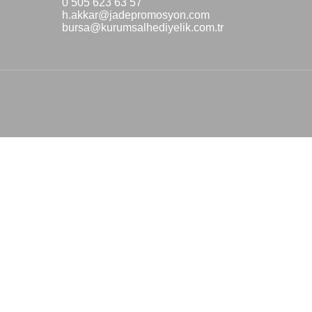
0 505 623 63 57
h.akkar@jadepromosyon.com
bursa@kurumsalhediyelik.com.tr