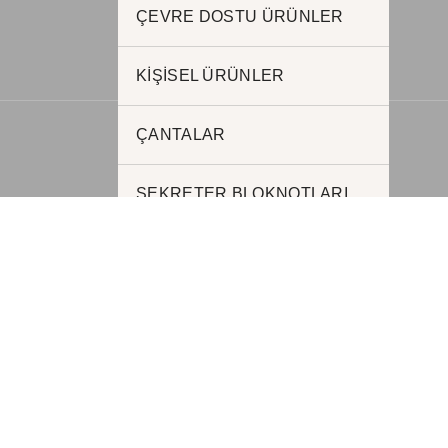
www.kurumsalhediyelik.com.tr
ÇEVRE DOSTU ÜRÜNLER
KİŞİSEL ÜRÜNLER
ÇANTALAR
SEKRETER BLOKNOTLARI
PORSELEN VE SERAMİK
KUPA
Kırtasiye Ürünleri
KUTULU SETLER