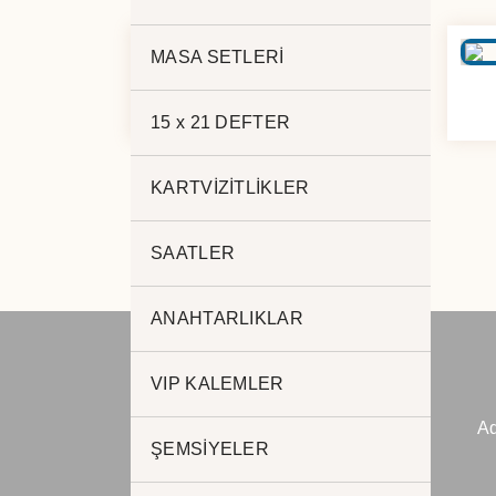
MASA SETLERİ
ANAHTAR USB 16
15 x 21 DEFTER
KARTVİZİTLİKLER
SAATLER
ANAHTARLIKLAR
VIP KALEMLER
JADE PROMOSYON
Ad
Reklam ve Matbaa
ŞEMSİYELER
www.jadepromosyon.com