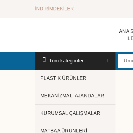
İçeriğe
İNDİRİMDEKİLER
geç
ANA 
İL
Kurumsal Promosyon-Hediyelik
Tüm kategoriler
PLASTİK ÜRÜNLER
MEKANİZMALI AJANDALAR
metal usb
KURUMSAL ÇALIŞMALAR
MATBAA ÜRÜNLERİ