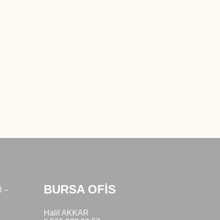
sıralandı
BURSA OFİS
l –
Halil AKKAR