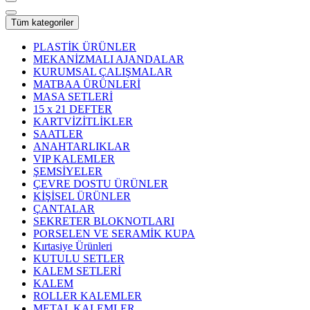
Tüm kategoriler
PLASTİK ÜRÜNLER
MEKANİZMALI AJANDALAR
KURUMSAL ÇALIŞMALAR
MATBAA ÜRÜNLERİ
MASA SETLERİ
15 x 21 DEFTER
KARTVİZİTLİKLER
SAATLER
ANAHTARLIKLAR
VIP KALEMLER
ŞEMSİYELER
ÇEVRE DOSTU ÜRÜNLER
KİŞİSEL ÜRÜNLER
ÇANTALAR
SEKRETER BLOKNOTLARI
PORSELEN VE SERAMİK KUPA
Kırtasiye Ürünleri
KUTULU SETLER
KALEM SETLERİ
KALEM
ROLLER KALEMLER
METAL KALEMLER