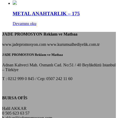
METAL ANAHTARLIK – 175
Devamını oku
JADE PROMOSYON Reklam ve Matbaa
www.jadepromosyon.com www.kurumsalhediyelik.com.tr
JADE PROMOSYON Reklam ve Matbaa
Adnan Kahveci Mah. Osmanlı Cad. No:51 / 40 Beylikdüzü Istanbul
– Türkiye
T : 0212 999 0 845 / Cep: 0507 242 11 60
BURSA OFİS
Halil AKKAR
0 505 623 63 57
h.akkar@jadepromosyon.com