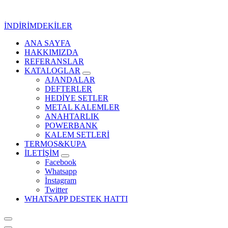
İçeriğe
geç
İNDİRİMDEKİLER
ANA SAYFA
Kurumsal Promosyon-Hediyelik
HAKKIMIZDA
REFERANSLAR
KATALOGLAR
AJANDALAR
DEFTERLER
HEDİYE SETLER
METAL KALEMLER
ANAHTARLIK
POWERBANK
KALEM SETLERİ
TERMOS&KUPA
İLETİŞİM
Facebook
Whatsapp
İnstagram
Twitter
WHATSAPP DESTEK HATTI
Kurumsal Promosyon-Hediyelik