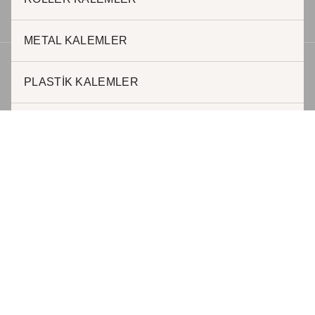
METAL KALEMLER
Telif hakkı © 2026 | Geliştirici JADE REKLAM
PLASTİK KALEMLER
FONKSİYONEL KALEMLER
AJANDALAR
TERMOSLAR
ÖZEL TASARIMLAR
DEFTERLER