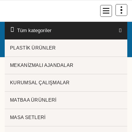
İçeriğe
geç
Kurumsal Promosyon-Hediyelik
Tüm kategoriler
PLASTİK ÜRÜNLER
MEKANİZMALI AJANDALAR
KURUMSAL ÇALIŞMALAR
metal anahtarlık
MATBAA ÜRÜNLERİ
Tek bir sonuç gösteriliyor
MASA SETLERİ