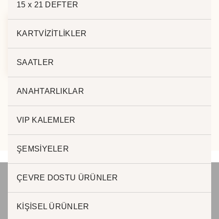
15 x 21 DEFTER
KARTVİZİTLİKLER
METAL ANAHTARLIK
– 268
SAATLER
ANAHTARLIKLAR
VIP KALEMLER
ŞEMSİYELER
ÇEVRE DOSTU ÜRÜNLER
JADE PROMOSYON Reklam ve Matbaa
KİŞİSEL ÜRÜNLER