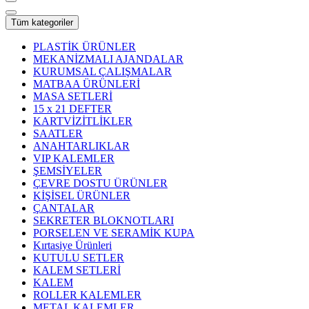
Tüm kategoriler
PLASTİK ÜRÜNLER
MEKANİZMALI AJANDALAR
KURUMSAL ÇALIŞMALAR
MATBAA ÜRÜNLERİ
MASA SETLERİ
15 x 21 DEFTER
KARTVİZİTLİKLER
SAATLER
ANAHTARLIKLAR
VIP KALEMLER
ŞEMSİYELER
ÇEVRE DOSTU ÜRÜNLER
KİŞİSEL ÜRÜNLER
ÇANTALAR
SEKRETER BLOKNOTLARI
PORSELEN VE SERAMİK KUPA
Kırtasiye Ürünleri
KUTULU SETLER
KALEM SETLERİ
KALEM
ROLLER KALEMLER
METAL KALEMLER