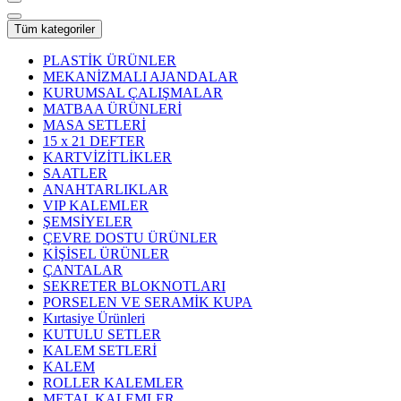
Tüm kategoriler
PLASTİK ÜRÜNLER
MEKANİZMALI AJANDALAR
KURUMSAL ÇALIŞMALAR
MATBAA ÜRÜNLERİ
MASA SETLERİ
15 x 21 DEFTER
KARTVİZİTLİKLER
SAATLER
ANAHTARLIKLAR
VIP KALEMLER
ŞEMSİYELER
ÇEVRE DOSTU ÜRÜNLER
KİŞİSEL ÜRÜNLER
ÇANTALAR
SEKRETER BLOKNOTLARI
PORSELEN VE SERAMİK KUPA
Kırtasiye Ürünleri
KUTULU SETLER
KALEM SETLERİ
KALEM
ROLLER KALEMLER
METAL KALEMLER