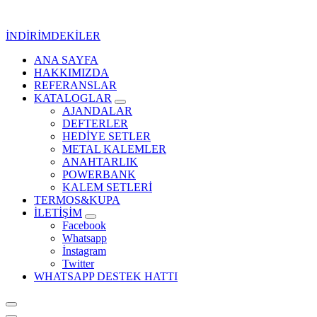
İçeriğe
geç
İNDİRİMDEKİLER
ANA SAYFA
Kurumsal Promosyon-Hediyelik
HAKKIMIZDA
REFERANSLAR
KATALOGLAR
AJANDALAR
DEFTERLER
HEDİYE SETLER
METAL KALEMLER
ANAHTARLIK
POWERBANK
KALEM SETLERİ
TERMOS&KUPA
İLETİŞİM
Facebook
Whatsapp
İnstagram
Twitter
WHATSAPP DESTEK HATTI
Kurumsal Promosyon-Hediyelik