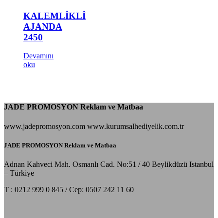
KALEMLİKLİ
AJANDA
2450
Devamını
oku
JADE PROMOSYON Reklam ve Matbaa
www.jadepromosyon.com www.kurumsalhediyelik.com.tr
JADE PROMOSYON Reklam ve Matbaa
Adnan Kahveci Mah. Osmanlı Cad. No:51 / 40 Beylikdüzü Istanbul
– Türkiye
T : 0212 999 0 845 / Cep: 0507 242 11 60