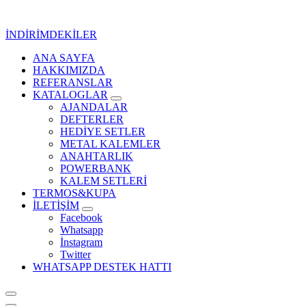
İçeriğe
geç
İNDİRİMDEKİLER
ANA SAYFA
Kurumsal Promosyon-Hediyelik
HAKKIMIZDA
REFERANSLAR
KATALOGLAR
AJANDALAR
DEFTERLER
HEDİYE SETLER
METAL KALEMLER
ANAHTARLIK
POWERBANK
KALEM SETLERİ
TERMOS&KUPA
İLETİŞİM
Facebook
Whatsapp
İnstagram
Twitter
WHATSAPP DESTEK HATTI
Kurumsal Promosyon-Hediyelik