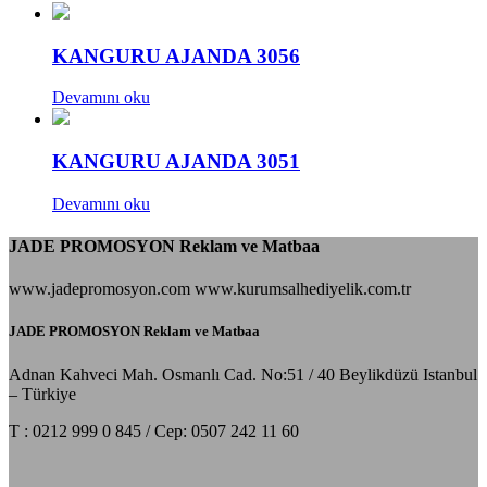
KANGURU AJANDA 3056
Devamını oku
KANGURU AJANDA 3051
Devamını oku
JADE PROMOSYON Reklam ve Matbaa
www.jadepromosyon.com www.kurumsalhediyelik.com.tr
JADE PROMOSYON Reklam ve Matbaa
Adnan Kahveci Mah. Osmanlı Cad. No:51 / 40 Beylikdüzü Istanbul
– Türkiye
T : 0212 999 0 845 / Cep: 0507 242 11 60