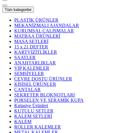
Tüm kategoriler
PLASTİK ÜRÜNLER
MEKANİZMALI AJANDALAR
KURUMSAL ÇALIŞMALAR
MATBAA ÜRÜNLERİ
MASA SETLERİ
15 x 21 DEFTER
KARTVİZİTLİKLER
SAATLER
ANAHTARLIKLAR
VIP KALEMLER
ŞEMSİYELER
ÇEVRE DOSTU ÜRÜNLER
KİŞİSEL ÜRÜNLER
ÇANTALAR
SEKRETER BLOKNOTLARI
PORSELEN VE SERAMİK KUPA
Kırtasiye Ürünleri
KUTULU SETLER
KALEM SETLERİ
KALEM
ROLLER KALEMLER
METAL KALEMLER